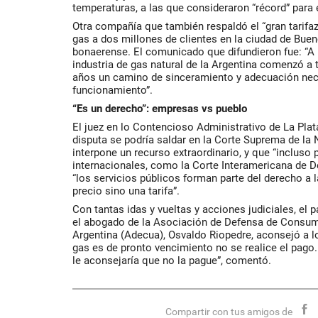
temperaturas, a las que consideraron “récord” para 
Otra compañía que también respaldó el “gran tarifa
gas a dos millones de clientes en la ciudad de Bue
bonaerense. El comunicado que difundieron fue: “A pa
industria de gas natural de la Argentina comenzó a t
años un camino de sinceramiento y adecuación nec
funcionamiento”.
“Es un derecho”: empresas vs pueblo
El juez en lo Contencioso Administrativo de La Plat
disputa se podría saldar en la Corte Suprema de la 
interpone un recurso extraordinario, y que “incluso
internacionales, como la Corte Interamericana de
“los servicios públicos forman parte del derecho a l
precio sino una tarifa”.
Con tantas idas y vueltas y acciones judiciales, el 
el abogado de la Asociación de Defensa de Consum
Argentina (Adecua), Osvaldo Riopedre, aconsejó a lo
gas es de pronto vencimiento no se realice el pago. 
le aconsejaría que no la pague”, comentó.
Compartir con tus amigos de