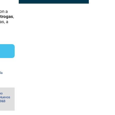
ron a
trogas
,
as, a
la
mo
 Nuevos
 B&B