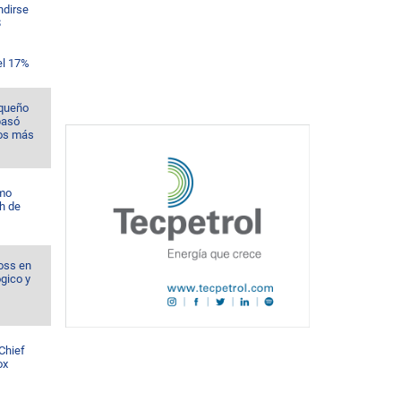
ndirse
$
el 17%
rqueño
pasó
los más
omo
h de
oss en
ógico y
Chief
ox