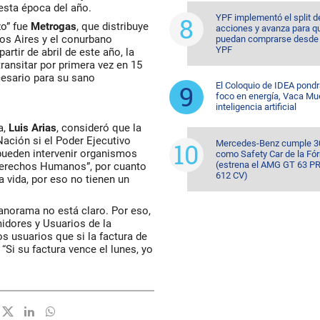
esta época del año.
YPF implementó el split d
zo” fue
Metrogas
, que distribuye
acciones y avanza para q
nos Aires y el conurbano
puedan comprarse desde 
YPF
rtir de abril de este año, la
ransitar por primera vez en 15
esario para su sano
El Coloquio de IDEA pondr
foco en energía, Vaca Mu
inteligencia artificial
a,
Luis Arias
, consideró que la
Nación si el Poder Ejecutivo
Mercedes-Benz cumple 3
 pueden intervenir organismos
como Safety Car de la Fó
(estrena el AMG GT 63 P
 Derechos Humanos”, por cuanto
612 CV)
a vida, por eso no tienen un
panorama no está claro. Por eso,
idores y Usuarios de la
s usuarios que si la factura de
“Si su factura vence el lunes, yo