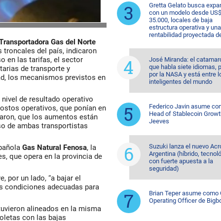
Gretta Gelato busca expa
con un modelo desde US
35.000, locales de baja
estructura operativa y una
rentabilidad proyectada d
Transportadora Gas del Norte
 troncales del país, indicaron
 en las tarifas, el sector
José Miranda: el catama
que habla siete idiomas, 
tarias de transporte y
por la NASA y está entre 
dad, los mecanismos previstos en
inteligentes del mundo
nivel de resultado operativo
Federico Javin asume c
costos operativos, que ponían en
Head of Stablecoin Growt
alaron, que los aumentos están
Jeeves
aso de ambas transportistas
Suzuki lanza el nuevo Acr
spañola
Gas Natural Fenosa
, la
Argentina (híbrido, tecnol
es, que opera en la provincia de
con fuerte apuesta a la
seguridad)
 por un lado, “a bajar el
 las condiciones adecuadas para
Brian Teper asume como 
Operating Officer de Bigb
uvieron alineados en la misma
boletas con las bajas