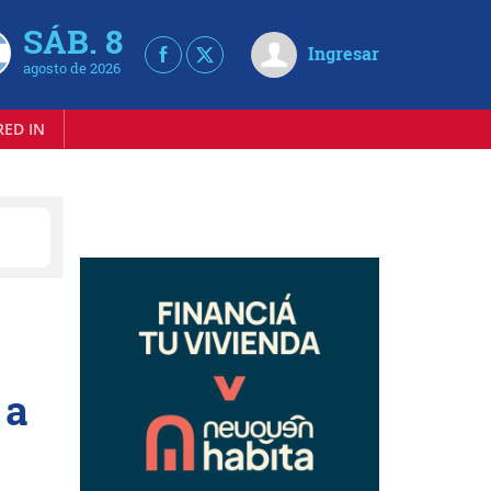
SÁB. 8
Ingresar
agosto de 2026
RED IN
 a