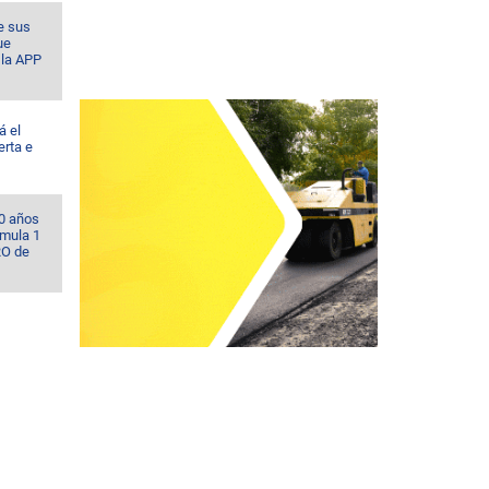
e sus
ue
la APP
á el
erta e
0 años
rmula 1
RO de