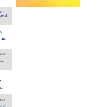
la
lcohol
mo
ting
ana:
nta
a
nal
a un
 2027