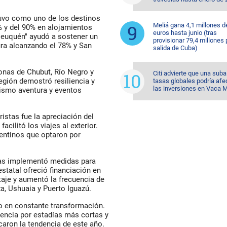
.
tuvo como uno de los destinos
Meliá gana 4,1 millones d
% y del 90% en alojamientos
euros hasta junio (tras
Neuquén" ayudó a sostener un
provisionar 79,4 millones 
ra alcanzando el 78% y San
salida de Cuba)
onas de Chubut, Río Negro y
Citi advierte que una suba
egión demostró resiliencia y
tasas globales podría afe
las inversiones en Vaca 
rismo aventura y eventos
istas fue la apreciación del
acilitó los viajes al exterior.
entinos que optaron por
inas implementó medidas para
estatal ofreció financiación en
taje y aumentó la frecuencia de
, Ushuaia y Puerto Iguazú.
mo en constante transformación.
erencia por estadías más cortas y
aron la tendencia de este año.