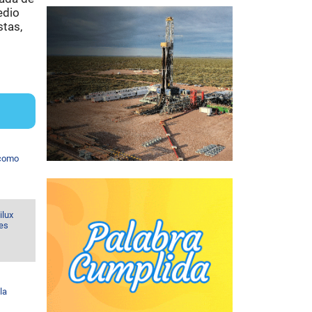
edio
stas,
 como
ilux
nes
la