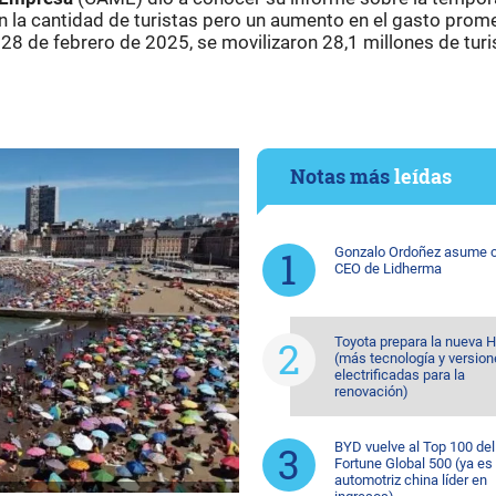
 la cantidad de turistas pero un aumento en el gasto prom
 28 de febrero de 2025, se movilizaron 28,1 millones de turi
Notas más
leídas
Gonzalo Ordoñez asume
CEO de Lidherma
Toyota prepara la nueva H
(más tecnología y versio
electrificadas para la
renovación)
BYD vuelve al Top 100 del
Fortune Global 500 (ya es 
automotriz china líder en