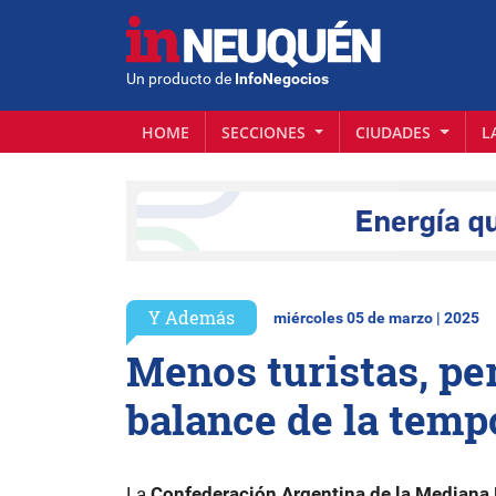
Un producto de
InfoNegocios
HOME
SECCIONES
CIUDADES
L
Y Además
miércoles 05 de marzo | 2025
Menos turistas, per
balance de la temp
La
Confederación Argentina de la Median