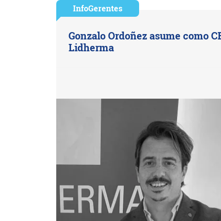
InfoGerentes
Gonzalo Ordoñez asume como C
Lidherma