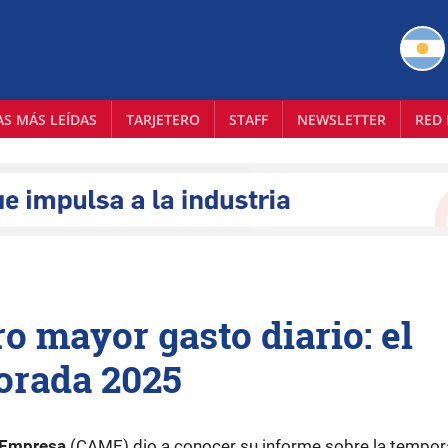
AS MÁS LEÍDAS
TARJETERO
STAFF
NEWSLETTER
RED 
o mayor gasto diario: el
orada 2025
a Empresa
(CAME) dio a conocer su informe sobre la tempo