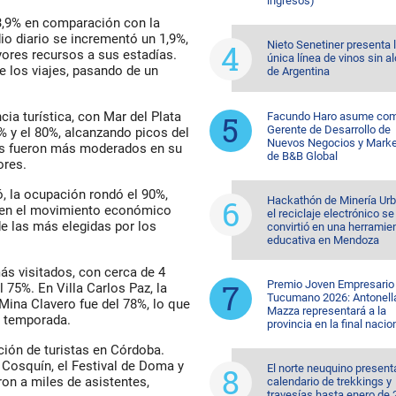
ingresos)
 3,9% en comparación con la
io diario se incrementó un 1,9%,
Nieto Senetiner presenta 
yores recursos a sus estadías.
única línea de vinos sin a
e los viajes, pasando de un
de Argentina
ia turística, con Mar del Plata
Facundo Haro asume co
Gerente de Desarrollo de
% y el 80%, alcanzando picos del
Nuevos Negocios y Marke
tas fueron más moderados en su
de B&B Global
ores.
ó, la ocupación rondó el 90%,
Hackathón de Minería Urb
 en el movimiento económico
el reciclaje electrónico se
 de las más elegidas por los
convirtió en una herramie
educativa en Mendoza
s visitados, con cerca de 4
Premio Joven Empresario
 75%. En Villa Carlos Paz, la
Tucumano 2026: Antonell
Mina Clavero fue del 78%, lo que
Mazza representará a la
a temporada.
provincia en la final nacio
cción de turistas en Córdoba.
 Cosquín, el Festival de Doma y
El norte neuquino present
on a miles de asistentes,
calendario de trekkings y
travesías hasta enero de