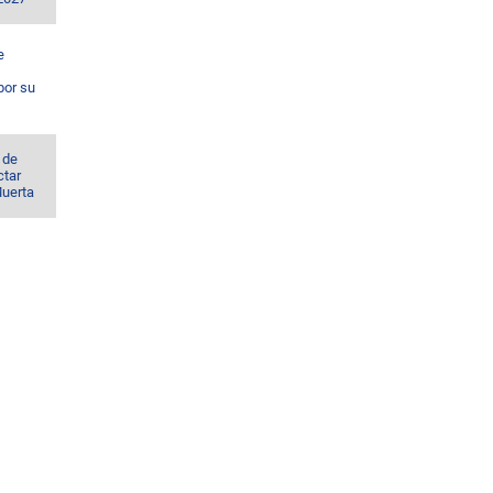
e
por su
 de
ctar
Muerta