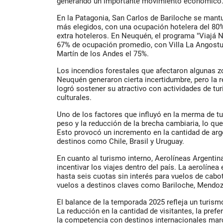
generando un importante movimiento económico
En la Patagonia, San Carlos de Bariloche se man
más elegidos, con una ocupación hotelera del 80
extra hoteleros. En Neuquén, el programa "Viajá 
67% de ocupación promedio, con Villa La Angostu
Martín de los Andes el 75%.
Los incendios forestales que afectaron algunas z
Neuquén generaron cierta incertidumbre, pero la r
logró sostener su atractivo con actividades de tu
culturales.
Uno de los factores que influyó en la merma de tur
peso y la reducción de la brecha cambiaria, lo que f
Esto provocó un incremento en la cantidad de arg
destinos como Chile, Brasil y Uruguay.
En cuanto al turismo interno, Aerolíneas Argent
incentivar los viajes dentro del país. La aerolínea 
hasta seis cuotas sin interés para vuelos de cabo
vuelos a destinos claves como Bariloche, Mendoza
El balance de la temporada 2025 refleja un turis
La reducción en la cantidad de visitantes, la pref
la competencia con destinos internacionales marc