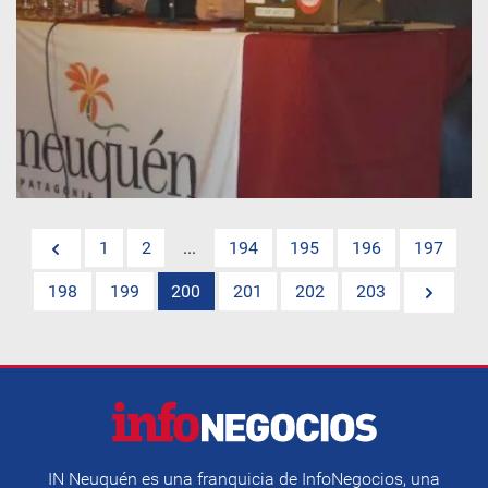
1
2
...
194
195
196
197
198
199
200
201
202
203
IN Neuquén es una franquicia de InfoNegocios, una