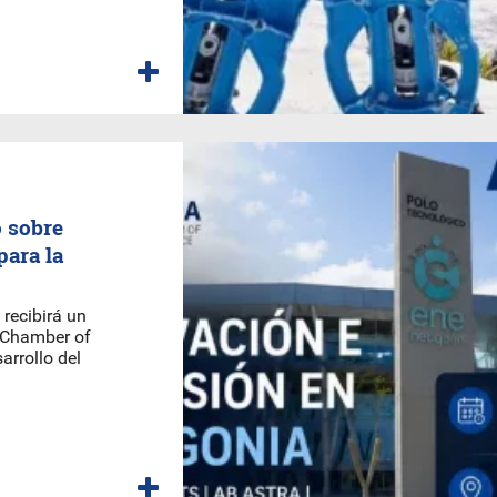
 sobre
para la
 recibirá un
 Chamber of
arrollo del