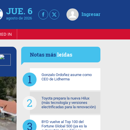
JUE. 6
Ingresar
agosto de 2026
RED IN
Notas más
leídas
Gonzalo Ordoñez asume como
CEO de Lidherma
Toyota prepara la nueva Hilux
(más tecnología y versiones
electrificadas para la renovación)
BYD vuelve al Top 100 del
Fortune Global 500 (ya es la