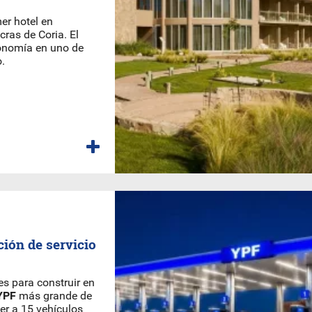
er hotel en
ras de Coria. El
onomía en uno de
.
ción de servicio
s para construir en
YPF
más grande de
r a 15 vehículos