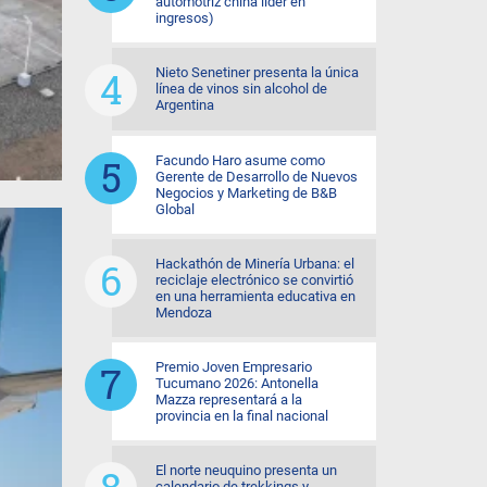
automotriz china líder en
ingresos)
Nieto Senetiner presenta la única
línea de vinos sin alcohol de
Argentina
Facundo Haro asume como
Gerente de Desarrollo de Nuevos
Negocios y Marketing de B&B
Global
Hackathón de Minería Urbana: el
reciclaje electrónico se convirtió
en una herramienta educativa en
Mendoza
Premio Joven Empresario
Tucumano 2026: Antonella
Mazza representará a la
provincia en la final nacional
El norte neuquino presenta un
calendario de trekkings y