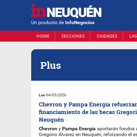
Un producto de
InfoNegocios
HOME
SECCIONES
CIUDADES
LAS
Plus
Lun
04/05/2026
Chevron y Pampa Energía refuerzan
financiamiento de las becas Gregor
Neuquén
Chevron
y
Pampa Energía
aportarán fondos 
Gregorio Álvarez en Neuquén, reforzando el 