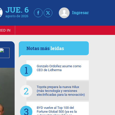
JUE. 6
Ingresar
agosto de 2026
RED IN
Notas más
leídas
Gonzalo Ordoñez asume como
CEO de Lidherma
Toyota prepara la nueva Hilux
(más tecnología y versiones
electrificadas para la renovación)
BYD vuelve al Top 100 del
Fortune Global 500 (ya es la