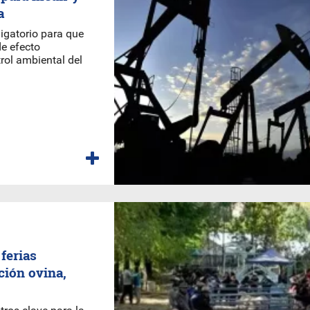
a
igatorio para que
e efecto
trol ambiental del
ferias
ción ovina,