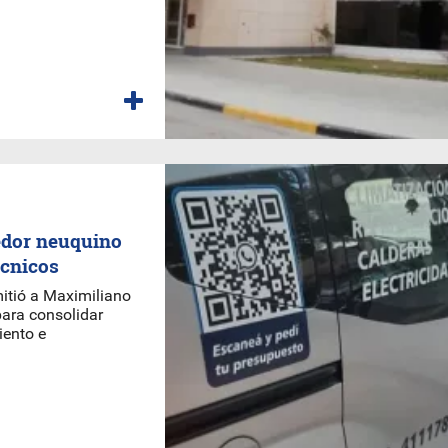
edor neuquino
écnicos
itió a Maximiliano
para consolidar
iento e