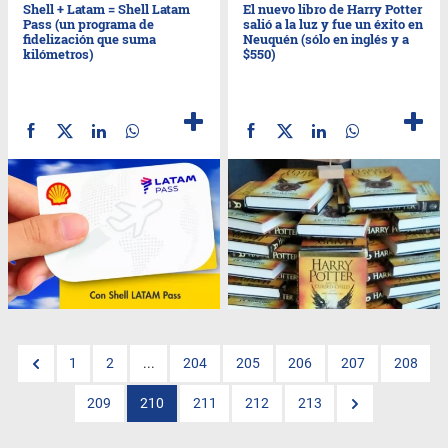
Shell + Latam = Shell Latam
El nuevo libro de Harry Potter
Pass (un programa de
salió a la luz y fue un éxito en
fidelización que suma
Neuquén (sólo en inglés y a
kilómetros)
$550)
1
2
...
204
205
206
207
208
209
210
211
212
213