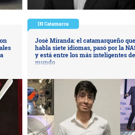
IN Catamarca
con
José Miranda: el catamarqueño qu
ales
habla siete idiomas, pasó por la N
na
y está entre los más inteligentes de
mundo