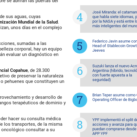
e se abrirán las puertas del
José Miranda: el catama
 de sus aguas, cuyas
que habla siete idiomas, 
por la NASA y está entre l
nización Mundial de la Salud
.
más inteligentes del mun
zan, unos días en el complejo
Federico Javin asume c
cciones, sumadas a las
Head of Stablecoin Growt
belleza corporal, hay un equipo
Jeeves
án evaluar un diagnóstico en
Suzuki lanza el nuevo Acr
ncial Copahue
, de 28.300
Argentina (híbrido, tecnol
con fuerte apuesta a la
tivo de preservar la naturaleza
seguridad)
s o pehuenes que constituyen un
Brian Teper asume como 
provechamiento y desarrollo de
Operating Officer de Bigb
angos terapéuticos de dominio y
oder hacer su consulta médica
YPF implementó el split d
de los transportes, de la misma
acciones y avanza para q
puedan comprarse desde 
 oncológico consultar a su
APP YPF