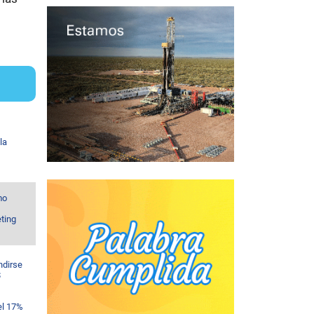
la
mo
ting
ndirse
$
el 17%