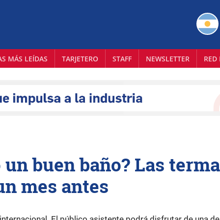
AS MÁS LEÍDAS
TARJETERO
STAFF
NEWSLETTER
RED 
o un buen baño? Las term
un mes antes
nternacional. El público asistente podrá disfrutar de una de