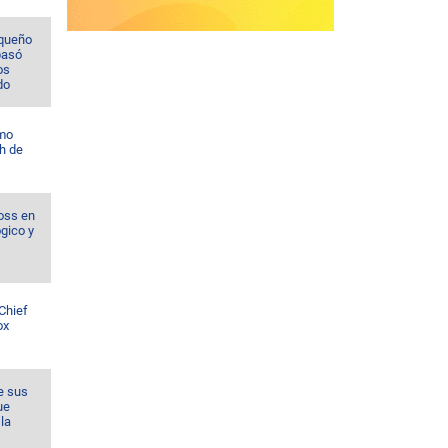
rqueño
pasó
os
do
omo
h de
oss en
ógico y
Chief
ox
e sus
ue
la