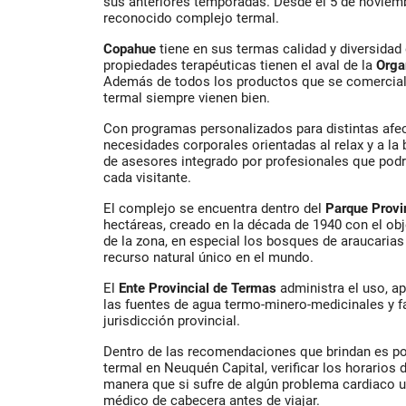
sus anteriores temporadas. Desde el 5 de noviembr
reconocido complejo termal.
Copahue
tiene en sus termas calidad y diversidad
propiedades terapéuticas tienen el aval de la
Orga
Además de todos los productos que se comerciali
termal siempre vienen bien.
Con programas personalizados para distintas afe
necesidades corporales orientadas al relax y a la 
de asesores integrado por profesionales que podr
cada visitante.
El complejo se encuentra dentro del
Parque Provi
hectáreas, creado en la década de 1940 con el obje
de la zona, en especial los bosques de araucaria
recurso natural único en el mundo.
El
Ente Provincial de Termas
administra el uso, a
las fuentes de agua termo-minero-medicinales y f
jurisdicción provincial.
Dentro de las recomendaciones que brindan es p
termal en Neuquén Capital, verificar los horarios 
manera que si sufre de algún problema cardiaco u
médico de cabecera antes de viajar.