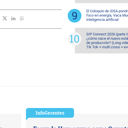
El Coloquio de IDEA pondr
foco en energía, Vaca Mu
inteligencia artificial
SIP Connect 2026 (parte II
¿cómo nace el nuevo est
de producción? (Long vid
Tik Tok + multi cross + e
InfoGerentes