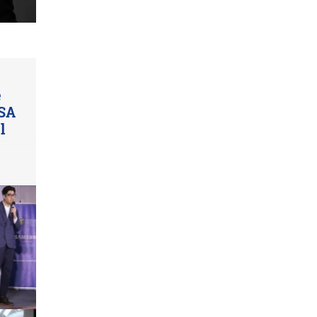
e
ASA
l