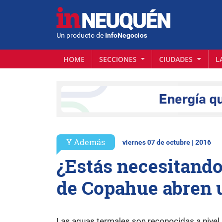
Un producto de
InfoNegocios
HOME
SECCIONES
CIUDADES
L
Y Además
viernes 07 de octubre | 2016
¿Estás necesitand
de Copahue abren 
Las aguas termales son reconocidas a nivel i