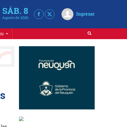
SÁB. 8
Ingresar
Agosto de 2026
IN
as
 las