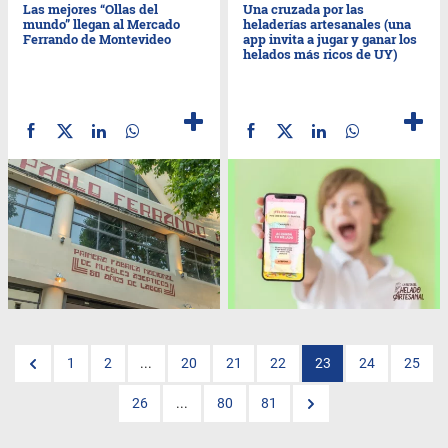
Las mejores “Ollas del
Una cruzada por las
mundo” llegan al Mercado
heladerías artesanales (una
Ferrando de Montevideo
app invita a jugar y ganar los
helados más ricos de UY)
1
2
...
20
21
22
23
24
25
26
...
80
81