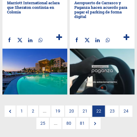
Marriott International aclara
Aeropuerto de Carrasco y
que Sheraton continúa en
Paganza hacen acuerdo para
Colonia
pagar el parking de forma
digital
1
2
...
19
20
21
22
23
24
25
...
80
81