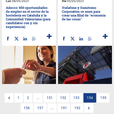
Lun
08/05/2023
Vie
05/05/2023
Adecco: 650 oportunidades
Vodafone y Sumitomo
de empleo en el sector de la
Corporation se unen para
hostelería en Cataluña y la
crear una filial de "economía
Comunidad Valenciana (para
de las cosas"
candidatos con y sin
experiencia)
1
2
...
151
152
153
154
155
156
157
...
191
192