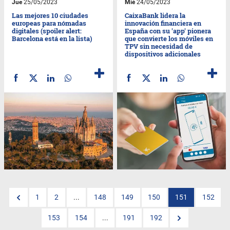
Jue
25/05/2023
Mié
24/05/2023
Las mejores 10 ciudades
CaixaBank lidera la
europeas para nómadas
innovación financiera en
digitales (spoiler alert:
España con su 'app' pionera
Barcelona está en la lista)
que convierte los móviles en
TPV sin necesidad de
dispositivos adicionales
1
2
...
148
149
150
151
152
153
154
...
191
192