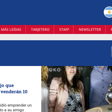
 MÁS LEÍDAS
TARJETERO
STAFF
NEWSLETTER
jo que
 venderán 10
cidió emprender un
to a su amigo