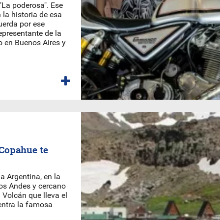
"La poderosa". Ese
 la historia de esa
uerda por ese
 representante de la
o en Buenos Aires y
 Copahue te
a Argentina, en la
los Andes y cercano
l Volcán que lleva el
entra la famosa