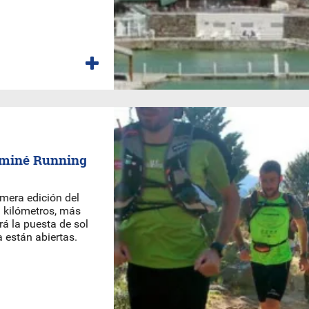
luminé Running
imera edición del
1 kilómetros, más
rá la puesta de sol
a están abiertas.