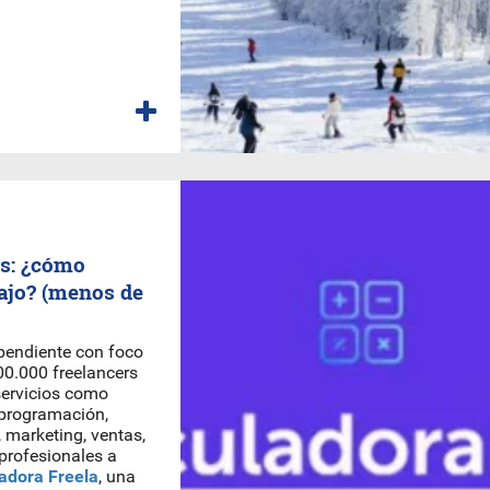
es: ¿cómo
bajo? (menos de
ependiente con foco
0.000 freelancers
servicios como
 programación,
 marketing, ventas,
profesionales a
adora Freela
, una