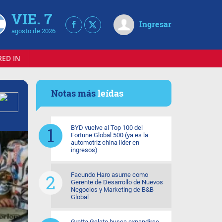
VIE. 7
Ingresar
agosto de 2026
RED IN
Notas más
leídas
BYD vuelve al Top 100 del
Fortune Global 500 (ya es la
automotriz china líder en
ingresos)
Facundo Haro asume como
Gerente de Desarrollo de Nuevos
Negocios y Marketing de B&B
Global
Gretta Gelato busca expandirse