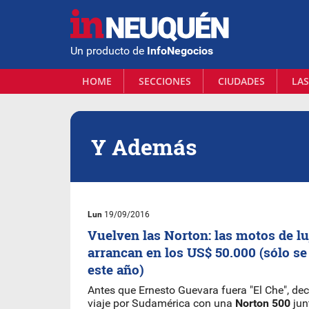
Un producto de
InfoNegocios
HOME
SECCIONES
CIUDADES
LAS
Y Además
Lun
19/09/2016
Vuelven las Norton: las motos de lu
arrancan en los US$ 50.000 (sólo se
este año)
Antes que Ernesto Guevara fuera "El Che", de
viaje por Sudamérica con una
Norton 500
jun