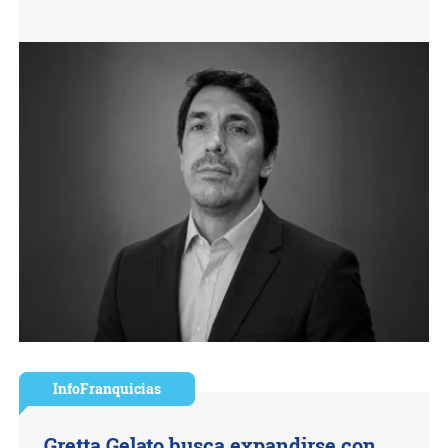
InfoFranquicias
Gretta Gelato busca expandirse con