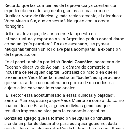
Recordó que las compañías de la provincia ya cuentan con
experiencia en este segmento gracias a obras como el
Duplicar Norte de
Oldelval
y, más recientemente, el oleoducto
Vaca Muerta Sur, que conectará Neuquén con la costa
rionegrina.
Uribe sostuvo que, de sostenerse la apuesta en
infraestructura y exportación, la Argentina podría consolidarse
como un “país petrolero”. En ese escenario, las pymes
neuquinas tendrán un rol clave para acompañar la expansión
de la producción.
En el panel también participó
Daniel González
,
secretario de
Fecene
y directivo de
Acipan
, la cámara de comercio e
industria de Neuquén capital. González coincidió en que el
presente de Vaca Muerta muestra un “bache”, aunque aclaró
que se trata de una característica propia de una industria
sujeta a los vaivenes internacionales.
“El sector está acostumbrado a estas subidas y bajadas”,
señaló. Aun así, subrayó que Vaca Muerta se consolidó como
una política de Estado, al generar divisas genuinas que
resultan imprescindibles para la economía argentina.
González
agregó que la formación neuquina continuará
siendo un pilar de desarrollo para cualquier gobierno, dado
que los ingresos de exportación de hidrocarburos constituyen