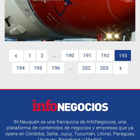
1
2
...
190
191
192
193
194
195
196
...
202
203
IN Neuquén es una franquicia de InfoNegocios, una
plataforma de contenidos de negocios y empresas que ya
opera en Córdoba, Salta, Jujuy, Tucumán, Litoral, Paraguay,
Uruguay, Barcelona y Madrid.