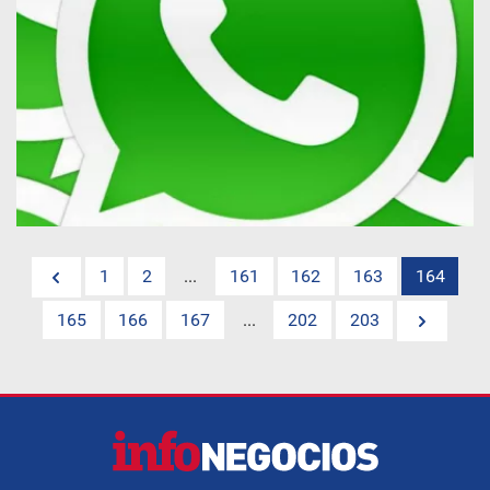
1
2
...
161
162
163
164
165
166
167
...
202
203