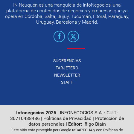
IN Neuquén es una franquicia de InfoNegocios, una
plataforma de contenidos de negocios y empresas que ya
opera en Córdoba, Salta, Jujuy, Tucumán, Litoral, Paraguay,
Uruguay, Barcelona y Madrid.
SUGERENCIAS
TARJETERO
NEWSLETTER
STAFF
Infonegocios 2026
| INFONEGOCIOS S.A. · CUIT:
30710438486 |
Políticas de Privacidad
|
Protección de
datos personales
|
Editor:
Iñigo Biain
Este sitio esta protegido por Google reCAPTCHA y con
Políticas de