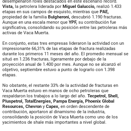
desempeñaron roles destacados en este escenario récord.
Vista,
la petrolera liderada por
Miguel Galuccio,
realizó 1.433
etapas en sus campos de esquisto, mientras que
PAE,
propiedad de la familia
Bulgheroni,
descubrió 1.190 fracturas.
Aunque en una escala menor que
YPF,
su contribución fue
significativa, consolidando su posición entre las petroleras más
activas de Vaca Muerta.
En conjunto, estas tres empresas lideraron la actividad con un
impresionante 66,31% de las etapas de fractura realizadas
durante los primeros 11 meses del año. El promedio mensual se
situó en 1.236 fracturas, ligeramente por debajo de la
proyección anual de 1.400 por mes. Aunque no se alcanzó el
objetivo, septiembre estuvo a punto de lograrlo con 1.398
etapas.
No obstante, el restante 33% de la actividad de fracturas en
Vaca Muerta estuvo en manos de ocho petroleras que
respaldaron los trabajos a lo largo del año.
Tecpetrol, Shell,
Pluspetrol, TotalEnergies, Pampa Energía, Phoenix Global
Resources, Chevron
y
Capex,
en orden descendente de
contribución, aportaron al dinamismo de la industria,
consolidando la posición de Vaca Muerta como uno de los
yacimientos de shale más importantes a nivel global.