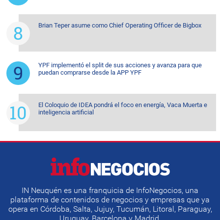
Brian Teper asume como Chief Operating Officer de Bigbox
YPF implementó el split de sus acciones y avanza para que
puedan comprarse desde la APP YPF
El Coloquio de IDEA pondrá el foco en energía, Vaca Muerta e
inteligencia artificial
IN Neuquén es una franquicia de InfoNegocios, una
plataforma de contenidos de negocios y empresas que ya
opera en Córdoba, Salta, Jujuy, Tucumán, Litoral, Paraguay,
Uruguay, Barcelona y Madrid.