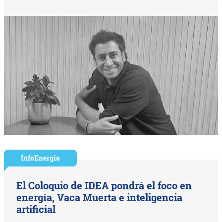
InfoEnergía
El Coloquio de IDEA pondrá el foco en
energía, Vaca Muerta e inteligencia
artificial