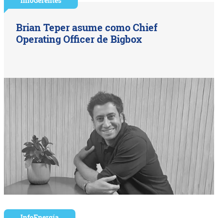
InfoGerentes
Brian Teper asume como Chief
Operating Officer de Bigbox
InfoEnergía