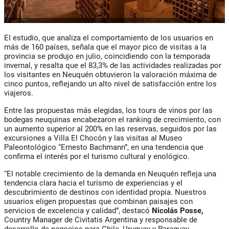
El estudio, que analiza el comportamiento de los usuarios en
más de 160 países, señala que el
mayor pico de visitas
a la
provincia se produjo en
julio
, coincidiendo con la temporada
invernal, y resalta que el
83,3% de las actividades
realizadas por
los visitantes en Neuquén obtuvieron la
valoración máxima de
cinco puntos
, reflejando un alto nivel de satisfacción entre los
viajeros.
Entre las propuestas más elegidas, los
tours de vinos por las
bodegas neuquinas
encabezaron el ranking de crecimiento, con
un aumento superior al
200% en las reservas
, seguidos por las
excursiones a
Villa El Chocón
y las visitas al
Museo
Paleontológico “Ernesto Bachmann”
, en una tendencia que
confirma el interés por el turismo cultural y enológico.
“El notable crecimiento de la demanda en Neuquén refleja una
tendencia clara hacia el
turismo de experiencias
y el
descubrimiento de destinos con identidad propia. Nuestros
usuarios eligen propuestas que combinan paisajes con
servicios de excelencia y calidad”, destacó
Nicolás Posse
,
Country Manager de
Civitatis Argentina
y responsable de