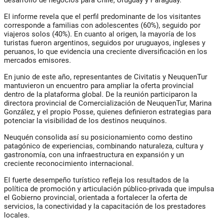
desarrollo de negocios para Chile, Uruguay y Paraguay.
El informe revela que el perfil predominante de los visitantes
corresponde a
familias con adolescentes (60%)
, seguido por
viajeros solos (40%)
. En cuanto al origen, la mayoría de los
turistas fueron
argentinos
, seguidos por
uruguayos, ingleses y
peruanos
, lo que evidencia una creciente diversificación en los
mercados emisores.
En junio de este año, representantes de
Civitatis
y
NeuquenTur
mantuvieron un encuentro para
ampliar la oferta provincial
dentro de la plataforma global
. De la reunión participaron la
directora provincial de Comercialización de NeuquenTur,
Marina
González
, y el propio Posse, quienes definieron estrategias para
potenciar la visibilidad de los destinos neuquinos.
Neuquén consolida así su posicionamiento como
destino
patagónico de experiencias
, combinando naturaleza, cultura y
gastronomía, con una infraestructura en expansión y un
creciente reconocimiento internacional.
El fuerte desempeño turístico refleja los resultados de la
política de promoción y articulación público-privada que impulsa
el Gobierno provincial, orientada a
fortalecer la oferta de
servicios, la conectividad y la capacitación de los prestadores
locales
.