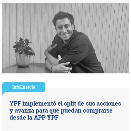
InfoEnergía
YPF implementó el split de sus acciones
y avanza para que puedan comprarse
desde la APP YPF