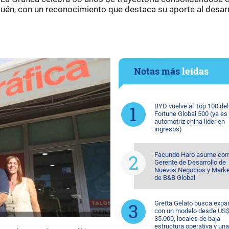
én, con un reconocimiento que destaca su aporte al desarr
Notas más
leídas
BYD vuelve al Top 100 del
Fortune Global 500 (ya es 
automotriz china líder en
ingresos)
Facundo Haro asume co
Gerente de Desarrollo de
Nuevos Negocios y Marke
de B&B Global
Gretta Gelato busca expa
con un modelo desde US
35.000, locales de baja
estructura operativa y una