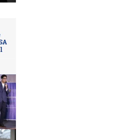
e
ASA
l