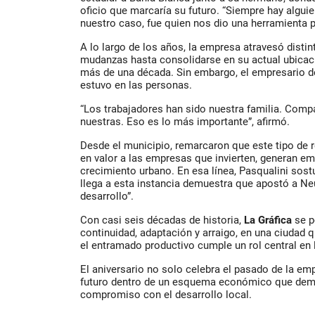
oficio que marcaría su futuro. “Siempre hay algui
nuestro caso, fue quien nos dio una herramienta pa
A lo largo de los años, la empresa atravesó disti
mudanzas hasta consolidarse en su actual ubicac
más de una década. Sin embargo, el empresario d
estuvo en las personas.
“Los trabajadores han sido nuestra familia. Compa
nuestras. Eso es lo más importante”, afirmó.
Desde el municipio, remarcaron que este tipo de
en valor a las empresas que invierten, generan e
crecimiento urbano. En esa línea, Pasqualini so
llega a esta instancia demuestra que apostó a Ne
desarrollo”.
Con casi seis décadas de historia,
La Gráfica
se p
continuidad, adaptación y arraigo, en una ciudad
el entramado productivo cumple un rol central en 
El aniversario no solo celebra el pasado de la em
futuro dentro de un esquema económico que dema
compromiso con el desarrollo local.