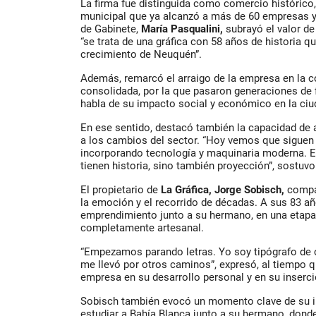
La firma fue distinguida como comercio histórico,
municipal que ya alcanzó a más de 60 empresas y 
de Gabinete,
María Pasqualini,
subrayó el valor de 
“se trata de una gráfica con 58 años de historia 
crecimiento de Neuquén”.
Además, remarcó el arraigo de la empresa en la c
consolidada, por la que pasaron generaciones de f
habla de su impacto social y económico en la ciu
En ese sentido, destacó también la capacidad de 
a los cambios del sector. “Hoy vemos que siguen
incorporando tecnología y maquinaria moderna. 
tienen historia, sino también proyección”, sostuvo
El propietario de
La Gráfica, Jorge Sobisch,
compar
la emoción y el recorrido de décadas. A sus 83 año
emprendimiento junto a su hermano, en una etapa 
completamente artesanal.
“Empezamos parando letras. Yo soy tipógrafo de o
me llevó por otros caminos”, expresó, al tiempo qu
empresa en su desarrollo personal y en su inserc
Sobisch también evocó un momento clave de su in
estudiar a Bahía Blanca junto a su hermano, dond