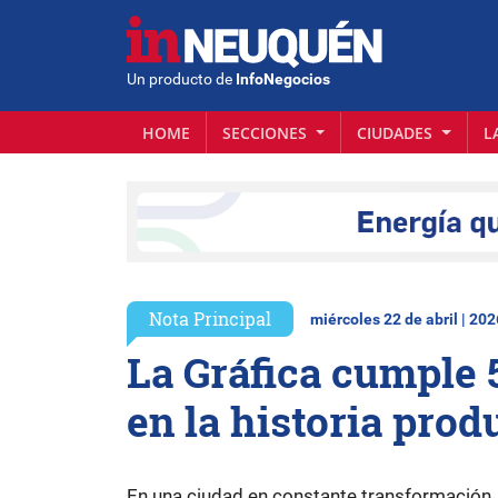
Un producto de
InfoNegocios
HOME
SECCIONES
CIUDADES
L
Nota Principal
miércoles 22 de abril | 202
La Gráfica cumple 
en la historia pro
En una ciudad en constante transformación,