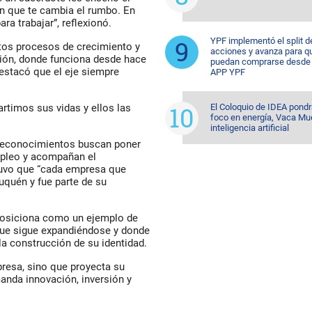
en que te cambia el rumbo. En
ra trabajar”, reflexionó.
YPF implementó el split d
ntos procesos de crecimiento y
acciones y avanza para q
ión, donde funciona desde hace
puedan comprarse desde 
estacó que el eje siempre
APP YPF
rtimos sus vidas y ellos las
El Coloquio de IDEA pondr
foco en energía, Vaca Mu
inteligencia artificial
 reconocimientos buscan poner
mpleo y acompañan el
stuvo que “cada empresa que
uquén y fue parte de su
osiciona como un ejemplo de
 que sigue expandiéndose y donde
la construcción de su identidad.
presa, sino que proyecta su
nda innovación, inversión y