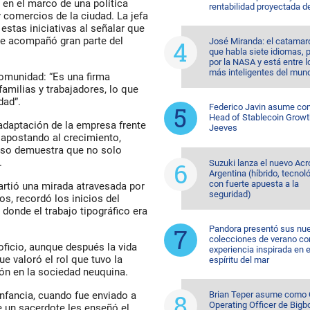
 en el marco de una política
rentabilidad proyectada d
comercios de la ciudad. La jefa
estas iniciativas al señalar que
que acompañó gran parte del
José Miranda: el catama
que habla siete idiomas, 
por la NASA y está entre l
más inteligentes del mun
omunidad: “Es una firma
amilias y trabajadores, lo que
dad”.
Federico Javin asume c
Head of Stablecoin Growt
adaptación de la empresa frente
Jeeves
 apostando al crecimiento,
Eso demuestra que no solo
.
Suzuki lanza el nuevo Acr
Argentina (híbrido, tecnol
con fuerte apuesta a la
tió una mirada atravesada por
seguridad)
s, recordó los inicios del
donde el trabajo tipográfico era
Pandora presentó sus nu
colecciones de verano co
ficio, aunque después la vida
experiencia inspirada en e
e valoró el rol que tuvo la
espíritu del mar
ión en la sociedad neuquina.
fancia, cuando fue enviado a
Brian Teper asume como 
Operating Officer de Bigb
e un sacerdote les enseñó el