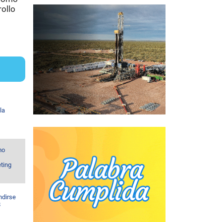
ollo
la
mo
ting
ndirse
$