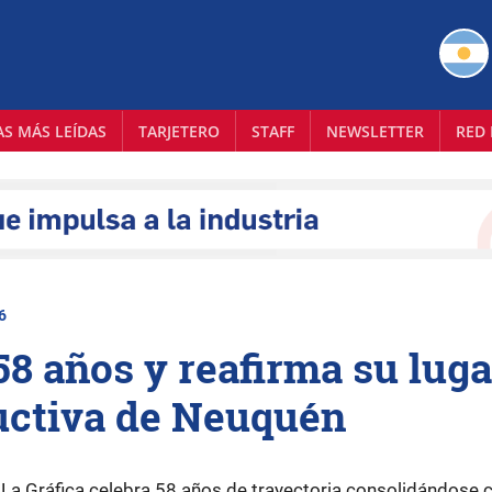
AS MÁS LEÍDAS
TARJETERO
STAFF
NEWSLETTER
RED 
6
58 años y reafirma su luga
ductiva de Neuquén
 La Gráfica celebra 58 años de trayectoria consolidándose