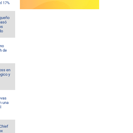
el 17%
rqueño
pasó
os
do
omo
h de
oss en
ógico y
evas
n una
l
Chief
ox