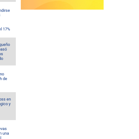
ndirse
$
el 17%
rqueño
pasó
os
do
omo
h de
oss en
ógico y
evas
n una
l