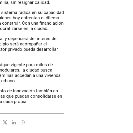
lia, sin resignar calidad.
el sistema radica en su capacidad
uienes hoy enfrentan el dilema
a construir. Con una financiación
cratizarse en la ciudad.
al y dependerá del interés de
icipio será acompañar el
ctor privado pueda desarrollar
sigue vigente para miles de
modulares, la ciudad busca
milias accedan a una vivienda
 urbano.
lo de innovación también en
ivas que puedan consolidarse en
a casa propia.