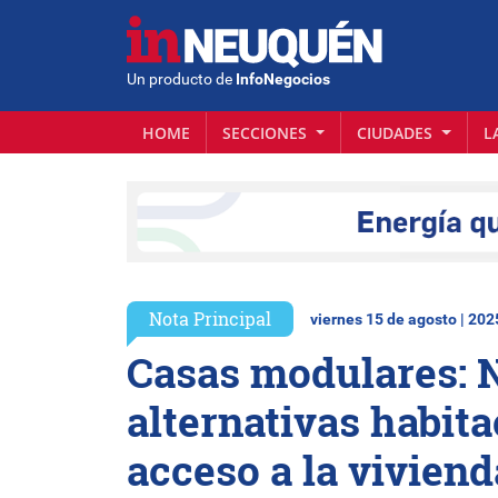
Un producto de
InfoNegocios
HOME
SECCIONES
CIUDADES
L
Nota Principal
viernes 15 de agosto | 202
Casas modulares: 
alternativas habita
acceso a la viviend