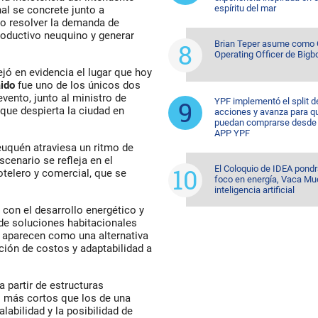
espíritu del mar
al se concrete junto a
o resolver la demanda de
roductivo neuquino y generar
Brian Teper asume como 
Operating Officer de Bigb
ejó en evidencia el lugar que hoy
ido
fue uno de los únicos dos
vento, junto al ministro de
YPF implementó el split d
que despierta la ciudad en
acciones y avanza para q
puedan comprarse desde 
APP YPF
euquén atraviesa un ritmo de
cenario se refleja en el
El Coloquio de IDEA pondr
telero y comercial, que se
foco en energía, Vaca Mu
inteligencia artificial
 con el desarrollo energético y
 de soluciones habitacionales
 aparecen como una alternativa
ción de costos y adaptabilidad a
 partir de estructuras
 más cortos que los de una
abilidad y la posibilidad de