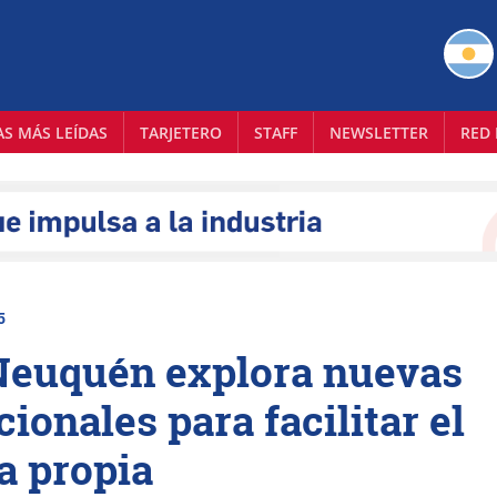
AS MÁS LEÍDAS
TARJETERO
STAFF
NEWSLETTER
RED 
5
Neuquén explora nuevas
cionales para facilitar el
a propia