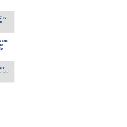
Chief
ox
e sus
ue
la
á el
erta e