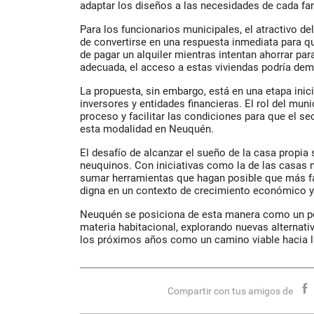
adaptar los diseños a las necesidades de cada fami
Para los funcionarios municipales, el atractivo d
de convertirse en una respuesta inmediata para q
de pagar un alquiler mientras intentan ahorrar par
adecuada, el acceso a estas viviendas podría demo
La propuesta, sin embargo, está en una etapa inici
inversores y entidades financieras. El rol del mun
proceso y facilitar las condiciones para que el se
esta modalidad en Neuquén.
El desafío de alcanzar el sueño de la casa propia 
neuquinos. Con iniciativas como la de las casas 
sumar herramientas que hagan posible que más fa
digna en un contexto de crecimiento económico y
Neuquén se posiciona de esta manera como un po
materia habitacional, explorando nuevas alternat
los próximos años como un camino viable hacia l
Compartir con tus amigos de