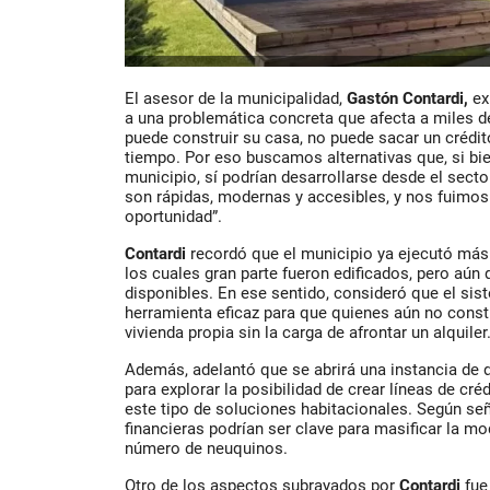
El asesor de la municipalidad,
Gastón Contardi
,
ex
a una problemática concreta que afecta a miles d
puede construir su casa, no puede sacar un crédit
tiempo. Por eso buscamos alternativas que, si bie
municipio, sí podrían desarrollarse desde el sect
son rápidas, modernas y accesibles, y nos fuimo
oportunidad”.
Contardi
recordó que el municipio ya ejecutó más 
los cuales gran parte fueron edificados, pero aún
disponibles. En ese sentido, consideró que el si
herramienta eficaz para que quienes aún no cons
vivienda propia sin la carga de afrontar un alquiler
Además, adelantó que se abrirá una instancia de 
para explorar la posibilidad de crear líneas de cré
este tipo de soluciones habitacionales. Según se
financieras podrían ser clave para masificar la m
número de neuquinos.
Otro de los aspectos subrayados por
Contardi
fue 