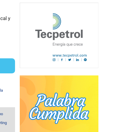
cal y
la
mo
ting