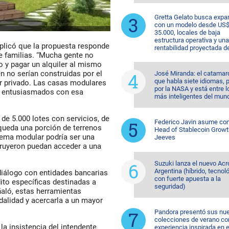
Gretta Gelato busca expa
con un modelo desde US
35.000, locales de baja
estructura operativa y una
plicó que la propuesta responde
rentabilidad proyectada d
e familias. “Mucha gente no
o y pagar un alquiler al mismo
n no serían construidas por el
José Miranda: el catama
que habla siete idiomas, 
or privado. Las casas modulares
por la NASA y está entre l
s entusiasmados con esa
más inteligentes del mun
de 5.000 lotes con servicios, de
Federico Javin asume c
 queda una porción de terrenos
Head of Stablecoin Growt
stema modular podría ser una
Jeeves
truyeron puedan acceder a una
.
Suzuki lanza el nuevo Acr
Argentina (híbrido, tecnol
diálogo con entidades bancarias
con fuerte apuesta a la
dito específicas destinadas a
seguridad)
ñaló, estas herramientas
odalidad y acercarla a un mayor
Pandora presentó sus nu
colecciones de verano co
la insistencia del intendente
experiencia inspirada en e