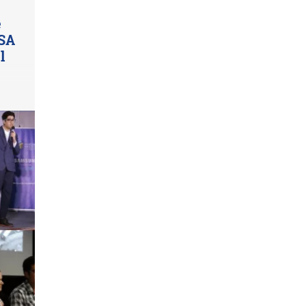
e
ASA
l