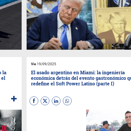
Vie
19/09/2025
 la
El asado argentino en Miami: la ingeniería
 el
económica detrás del evento gastronómico q
redefine el Soft Power Latino (parte I)
(
Por Maqueda-Maurizio-
Galindez
) Cuando la parrilla se
convierte en plataforma
geoeconómica. Imagine un