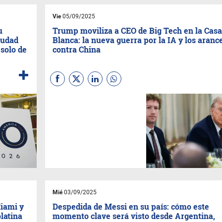
centrales convierte las
noticias macroeconómicas
Vie
05/09/2025
negativas en catalizadores
alcistas. Paradójicamente hay
u
Trump moviliza a CEO de Big Tech en la Casa
mucho de positivo en todo
ciudad
Blanca: la nueva guerra por la IA y los aranc
esto, y no.
 solo de
(5 Minutos de lectura de alto
contra China
valor estratégico)
(
Por el equipo de Tech &
Geopolítica de Infonegocios -
Taylor - Molina
) El menú de la
cena: $1.2 billones en
inversiones, semiconductores
y una advertencia a Pekín.
Donald Trump reunió este
jueves a los titanes de Silicon
Valley en una cena estratégica
en la Casa Blanca.
(Lectura de alto valor: 4
Mié
03/09/2025
minutos)
Miami y
Despedida de Messi en su país: cómo este
latina
momento clave será visto desde Argentina,