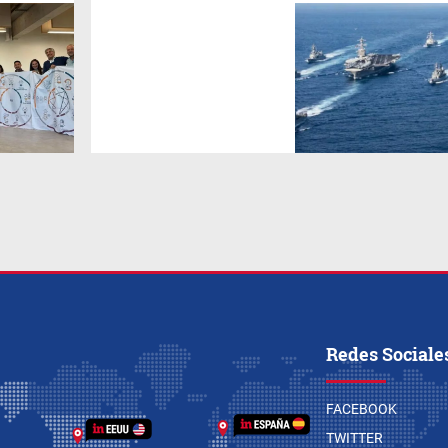
(
Por Molina y Maqueda
)
Estados Unidos lanza una
estrategia sin precedentes
contra el crimen
transnacional. Pam Bondi,
fiscal federal, declaró
recientemente:
“Desmantelaremos todas las
organizaciones
narcoterroristas, sin
excepciones”.
Lectura de alto valor
estratégico: 5 minutos
Redes Sociale
FACEBOOK
TWITTER