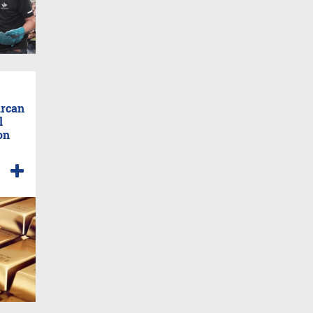
arcan
l
on