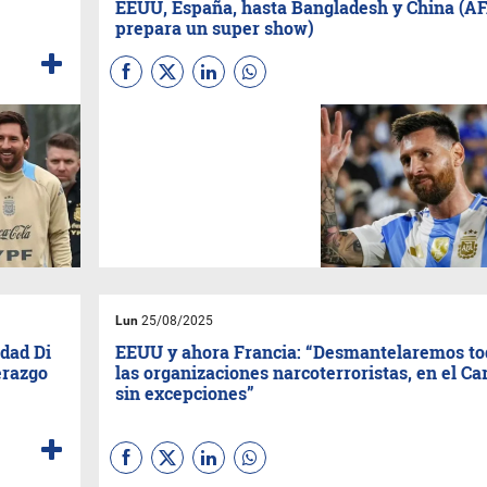
EEUU, España, hasta Bangladesh y China (A
prepara un super show)
(
Por Ortega en cocreación
con XDXT
) ¡Adiós histórico!
Messi y Argentina vs
Venezuela: Shows, alineación
y todo sobre la noche que
paralizará a LATAM". El
Monumental vibrará con un
partido que trasciende lo
deportivo: Lionel Messi podría
vestir por última vez la
albiceleste en suelo argentino
en un duelo oficial. La AFA
Lun
25/08/2025
prepara una noche épica.
Lectura estimada: 5 minutos
dad Di
EEUU y ahora Francia: “Desmantelaremos to
erazgo
las organizaciones narcoterroristas, en el Car
sin excepciones”