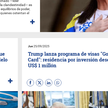
chado —líder
 la clandestinidad— es
equilibrios de poder,
e quienes ostentan el
tos
Jue
25/09/2025
que
Trump lanza programa de visas "Go
delo
Card": residencia por inversión des
US$ 1 millón