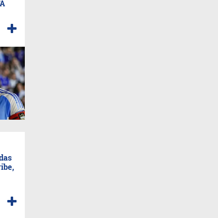
FA
das
ibe,