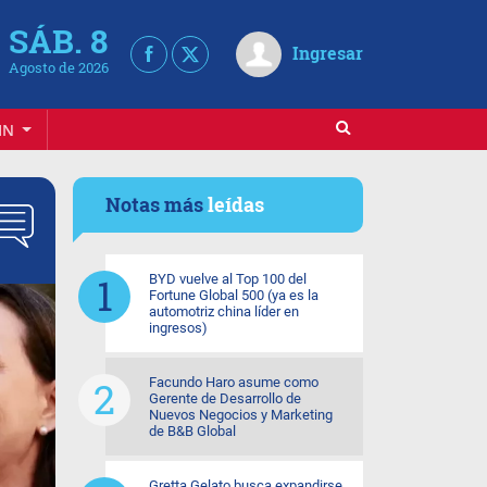
SÁB. 8
Ingresar
Agosto de 2026
IN
Notas más
leídas
BYD vuelve al Top 100 del
Fortune Global 500 (ya es la
automotriz china líder en
ingresos)
Facundo Haro asume como
Gerente de Desarrollo de
Nuevos Negocios y Marketing
de B&B Global
Gretta Gelato busca expandirse