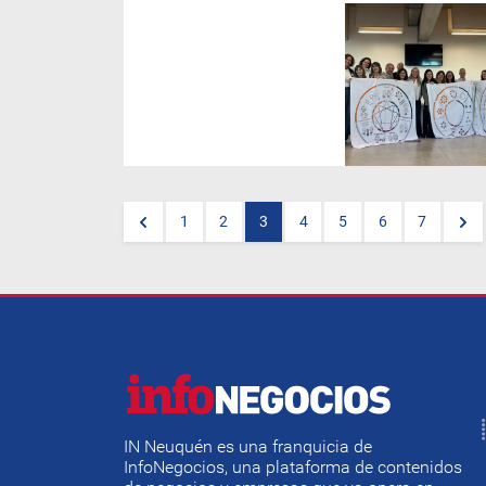
(
Por Maurizio-Otero
) Forma
parte de este hito en la
Educación Ejecutiva –
Liderazgo y Desarrollo
Humano de la Universidad
Torcuato Di Tella. Fue creado
por Beatriz Catalá y Luc Van
den Bossche (Europa), junto a
Alejandra Álvarez (Latam),
referentes internacionales en
pensamiento y transformación
sistémica.
1
2
3
4
5
6
7
(Lectura de valor: 3 minutos)
IN Neuquén es una franquicia de
InfoNegocios, una plataforma de contenidos