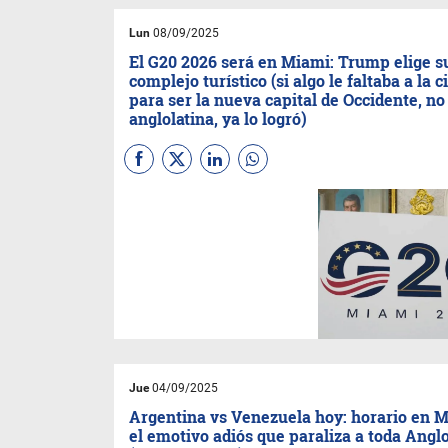
municipal (Miami Beach FY
2025 Budget Report).
Lun
08/09/2025
(Análisis de alto valor
estratégico: 4 minutos)
El G20 2026 será en Miami: Trump elige s
complejo turístico (si algo le faltaba a la 
para ser la nueva capital de Occidente, no
anglolatina, ya lo logró)
(
Por Equipo de Geopolítica &
Economía (Taylor-Molina-
Maurizio
)) La cumbre del G20
aterriza en Trump National
Doral: Un enorme impulso
económico. Donald Trump
anunció que la cumbre de
líderes del G20 2026 se
celebrará en su complejo de
lujo Trump National Doral
(Miami), del 14 al 15 de
diciembre. Todos los medios
Jue
04/09/2025
del mundo, (y las marcas e
inversiones) necesitan más
Argentina vs Venezuela hoy: horario en 
que nunca tener su base en
el emotivo adiós que paraliza a toda Anglo
Miami.