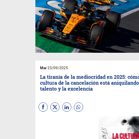
Mar
23/09/2025
La tiranía de la mediocridad en 2025: cómo
cultura de la cancelación está aniquilando
talento y la excelencia
(
Por Taylor-Rovmistrosky-
Maurizio
) El linchamiento
digital de la inteligencia.
Imagine un mundo donde la