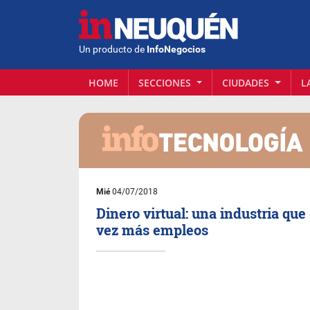
Un producto de
InfoNegocios
HOME
SECCIONES
CIUDADES
L
Mié
04/07/2018
Dinero virtual: una industria qu
vez más empleos