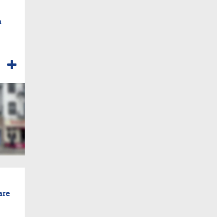
a
are