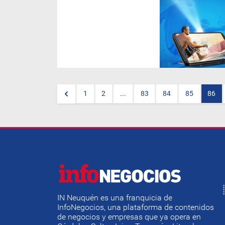
1
2
...
83
84
85
86
IN Neuquén es una franquicia de
InfoNegocios, una plataforma de contenidos
de negocios y empresas que ya opera en