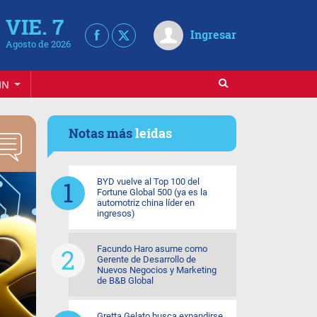
VIE. 7
Ingresar
Agosto de 2026
IN
Notas más
leídas
BYD vuelve al Top 100 del
Fortune Global 500 (ya es la
automotriz china líder en
ingresos)
Facundo Haro asume como
Gerente de Desarrollo de
Nuevos Negocios y Marketing
de B&B Global
Gretta Gelato busca expandirse