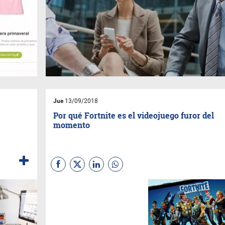
Jue
13/09/2018
Por qué Fortnite es el videojuego furor del
momento
(
Por Sebastian
Gaviglio
)
Fortnite
es un
videojuego de 2017
desarrollado
por
Epic
Games
lanzado con