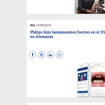
al mercado para solucionar
digitalmente el diseño y envío
de invitaciones a fiestas o
eventos.
Mié
12/09/2018
Philips hizo lanzamientos fuertes en el IF
en Alemania
(
Por Sebastian Gaviglio
) En el
marco de la feria
IFA
2018
,
Philips
lanzó soluciones
adaptables y personalizadas
para la salud del consumidor.
Entre ellas:
Philips Sonicare
,
una licuadora inteligente
y
Smart Sleep
. Te contamos
de qué se tratan en la nota.