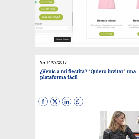
Vie
14/09/2018
¿Venís a mi fiestita? “Quiero invitar” una
plataforma fácil
(
Por Sebastian
Gaviglio
)
“Quiero invitar”
es la
primera plataforma argentina
para el diseño y envío de
invitaciones online, que llega