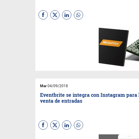
(
Por Sebastian Gaviglio
) La
consultora
IDC
reveló que en
el primer semestre del año 1
de cada 2 celulares que
ingresaron o se produjeron en
el país fue de
MediaTek
.
Mar
04/09/2018
Eventbrite se integra con Instagram para 
venta de entradas