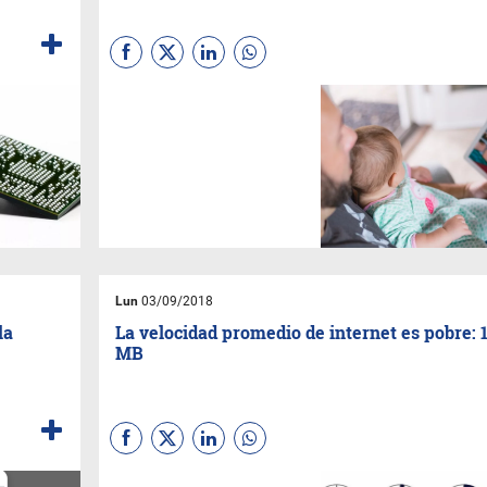
(
Por Sebastian Gaviglio
) Los
padres que trabajan, sufren
frecuentemente porque no ven
o acompañan lo suficiente a
sus hijos. Conciliar vida laboral
y familiar es una de las
mayores preocupaciones en la
actualidad. De seguro estas
aplicaciones pueden ayudar.
Lun
03/09/2018
la
La velocidad promedio de internet es pobre: 1
MB