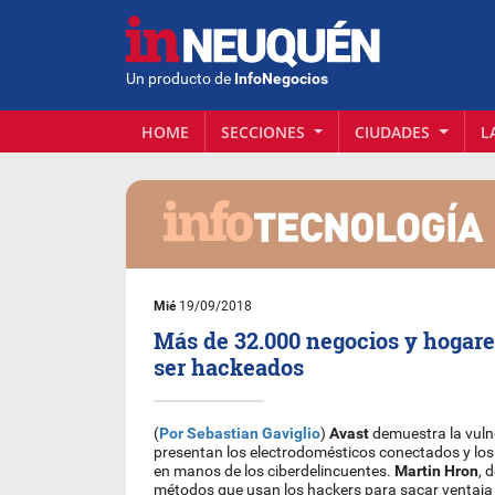
Un producto de
InfoNegocios
HOME
SECCIONES
CIUDADES
L
Mié
19/09/2018
Más de 32.000 negocios y hogare
ser hackeados
(
Por Sebastian Gaviglio
)
Avast
demuestra la vuln
presentan los electrodomésticos conectados y lo
en manos de los ciberdelincuentes.
Martin Hron
, 
métodos que usan los hackers para sacar ventaja d