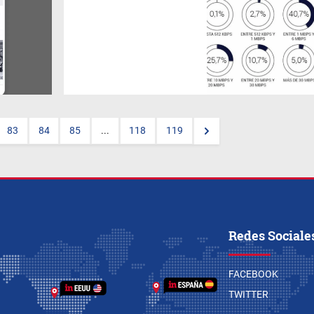
La buena: Argentina tiene una
muy buena cantidad de
enlaces a internet. La mala: la
velocidad promedio de acceso
es de 13,1 MB, con CABA en
17,8 en la banda superior y La
Pampa en 4,0 en el piso. 40%
de los acceso no superan los
6 MB.
83
84
85
...
118
119
Redes Sociale
FACEBOOK
TWITTER