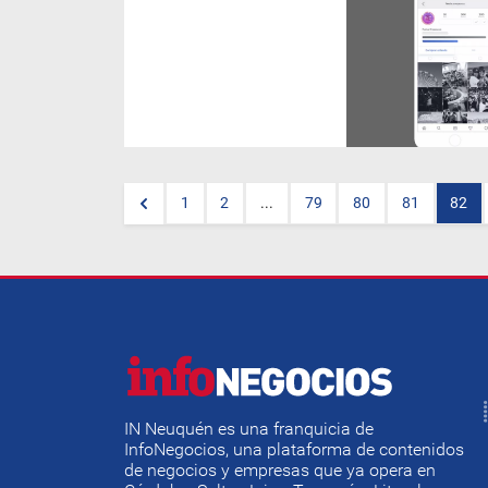
(
Por Sebastian Gaviglio
)
Luego de haber firmado
alianzas
con
Facebook
y
Spotify
,
Eventbrite
anuncia
un acuerdo con Instagram -la
red social del momento- para
la venta de entradas.
1
2
...
79
80
81
82
IN Neuquén es una franquicia de
InfoNegocios, una plataforma de contenidos
de negocios y empresas que ya opera en