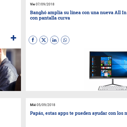
Vie
07/09/2018
Banghó amplía su línea con una nueva All I
con pantalla curva
(
Por Sebastian
Gaviglio
)
Banghó
continúa
ampliando su línea de All In
One con la nueva
AIO Banghó
Lite Curva
que cuenta con
pantalla curva, 4 GB de
memoria RAM y 500 GB de
almacenamiento.
Mié
05/09/2018
Papás, estas apps te pueden ayudar con los 