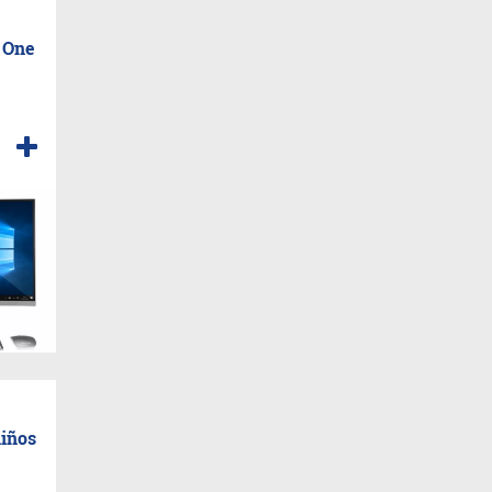
n One
niños