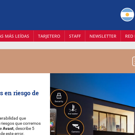
AS MÁS LEÍDAS
TARJETERO
STAFF
NEWSLETTER
RED 
s en riesgo de
erabilidad que
s riesgos que corremos
de
Avast
, describe 5
e este error.