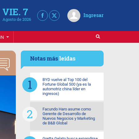
VIE. 7
Ingresar
Agosto de 2026
IN
Notas más
leídas
BYD vuelve al Top 100 del
Fortune Global 500 (ya es la
automotriz china líder en
ingresos)
Facundo Haro asume como
Gerente de Desarrollo de
Nuevos Negocios y Marketing
de B&B Global
Gretta Gelato busca expandirse