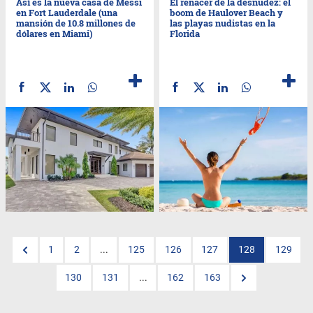
Así es la nueva casa de Messi
El renacer de la desnudez: el
en Fort Lauderdale (una
boom de Haulover Beach y
mansión de 10.8 millones de
las playas nudistas en la
dólares en Miami)
Florida
1
2
...
125
126
127
128
129
130
131
...
162
163