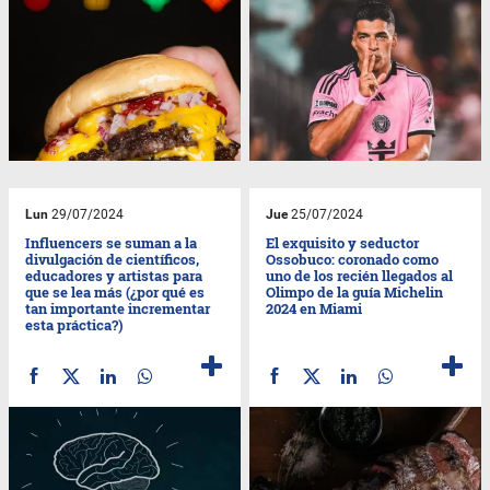
Lun
29/07/2024
Jue
25/07/2024
Influencers se suman a la
El exquisito y seductor
divulgación de científicos,
Ossobuco: coronado como
educadores y artistas para
uno de los recién llegados al
que se lea más (¿por qué es
Olimpo de la guía Michelin
tan importante incrementar
2024 en Miami
esta práctica?)