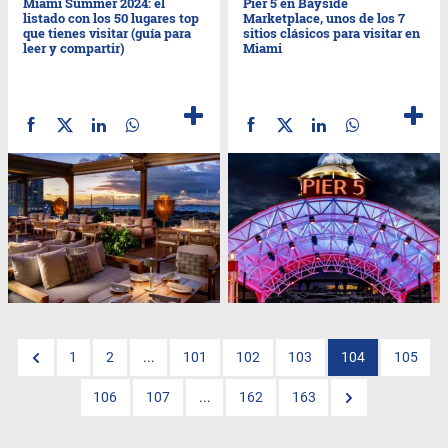
Miami Summer 2024: el
Pier 5 en Bayside
listado con los 50 lugares top
Marketplace, unos de los 7
que tienes visitar (guía para
sitios clásicos para visitar en
leer y compartir)
Miami
1
2
...
101
102
103
104
105
106
107
...
162
163