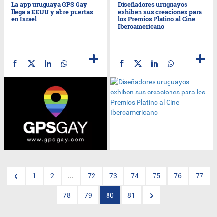
La app uruguaya GPS Gay
Diseñadores uruguayos
llega a EEUU y abre puertas
exhiben sus creaciones para
en Israel
los Premios Platino al Cine
Iberoamericano
1
2
...
72
73
74
75
76
77
78
79
80
81