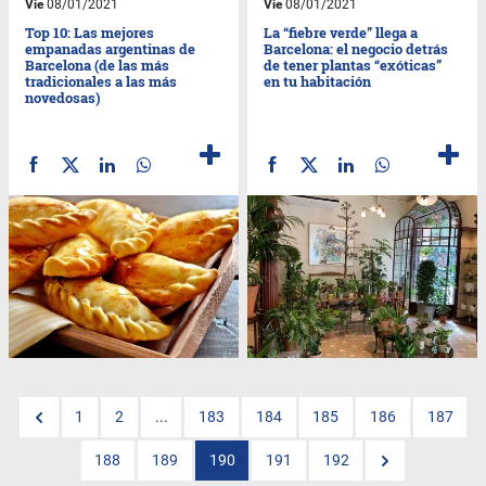
Vie
08/01/2021
Vie
08/01/2021
Top 10: Las mejores
La “fiebre verde” llega a
empanadas argentinas de
Barcelona: el negocio detrás
Barcelona (de las más
de tener plantas “exóticas”
tradicionales a las más
en tu habitación
novedosas)
1
2
...
183
184
185
186
187
188
189
190
191
192