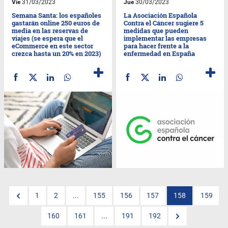
Vie
31/03/2023
Jue
30/03/2023
Semana Santa: los españoles
La Asociación Española
gastarán online 250 euros de
Contra el Cáncer sugiere 5
media en las reservas de
medidas que pueden
viajes (se espera que el
implementar las empresas
eCommerce en este sector
para hacer frente a la
crezca hasta un 20% en 2023)
enfermedad en España
1
2
...
155
156
157
158
159
160
161
...
191
192