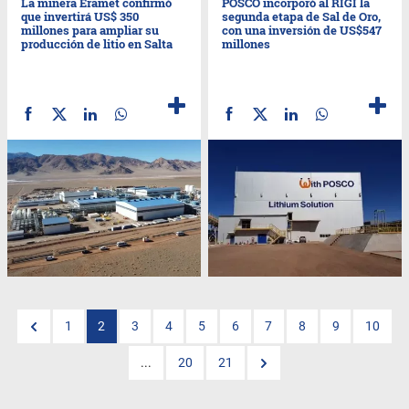
La minera Eramet confirmó
POSCO incorporó al RIGI la
que invertirá US$ 350
segunda etapa de Sal de Oro,
millones para ampliar su
con una inversión de US$547
producción de litio en Salta
millones
1
2
3
4
5
6
7
8
9
10
...
20
21