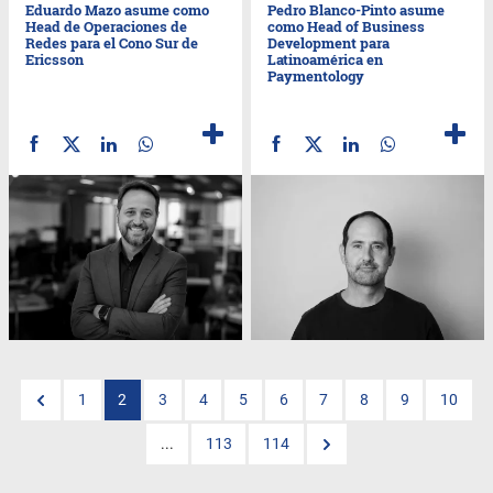
Eduardo Mazo asume como
Pedro Blanco-Pinto asume
Head de Operaciones de
como Head of Business
Redes para el Cono Sur de
Development para
Ericsson
Latinoamérica en
Paymentology
1
2
3
4
5
6
7
8
9
10
...
113
114