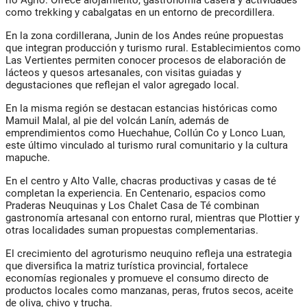
río Agrio. Ofrece alojamiento, gastronomía casera y actividades
como trekking y cabalgatas en un entorno de precordillera.
En la zona cordillerana, Junin de los Andes reúne propuestas
que integran producción y turismo rural. Establecimientos como
Las Vertientes permiten conocer procesos de elaboración de
lácteos y quesos artesanales, con visitas guiadas y
degustaciones que reflejan el valor agregado local.
En la misma región se destacan estancias históricas como
Mamuil Malal, al pie del volcán Lanín, además de
emprendimientos como Huechahue, Collún Co y Lonco Luan,
este último vinculado al turismo rural comunitario y la cultura
mapuche.
En el centro y Alto Valle, chacras productivas y casas de té
completan la experiencia. En Centenario, espacios como
Praderas Neuquinas y Los Chalet Casa de Té combinan
gastronomía artesanal con entorno rural, mientras que Plottier y
otras localidades suman propuestas complementarias.
El crecimiento del agroturismo neuquino refleja una estrategia
que diversifica la matriz turística provincial, fortalece
economías regionales y promueve el consumo directo de
productos locales como manzanas, peras, frutos secos, aceite
de oliva, chivo y trucha.