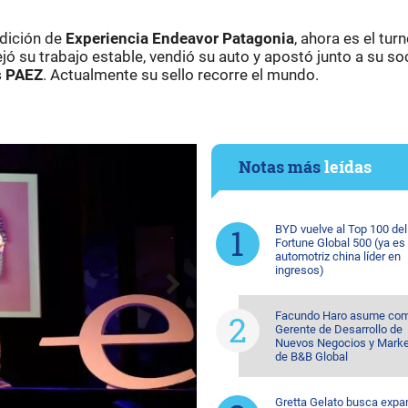
edición de
Experiencia Endeavor Patagonia
, ahora es el tur
jó su trabajo estable, vendió su auto y apostó junto a su so
s PAEZ
. Actualmente su sello recorre el mundo.
Notas más
leídas
BYD vuelve al Top 100 del
Fortune Global 500 (ya es 
automotriz china líder en
ingresos)
Facundo Haro asume co
Gerente de Desarrollo de
Nuevos Negocios y Marke
de B&B Global
Gretta Gelato busca expa