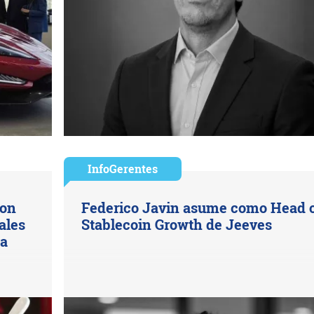
InfoGerentes
con
Federico Javin asume como Head 
ales
Stablecoin Growth de Jeeves
na