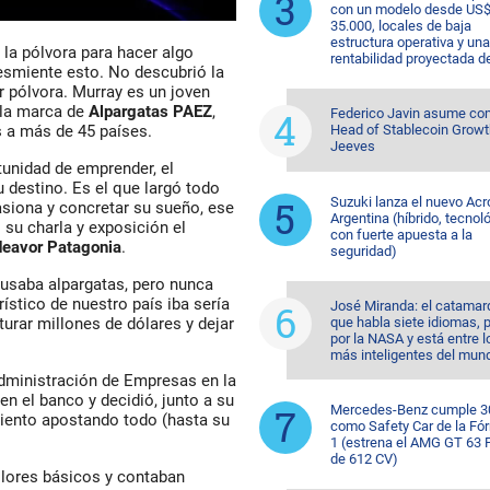
con un modelo desde US
35.000, locales de baja
estructura operativa y una
la pólvora para hacer algo
rentabilidad proyectada d
esmiente esto. No descubrió la
r pólvora. Murray es un joven
 la marca de
Alpargatas PAEZ
,
Federico Javin asume c
Head of Stablecoin Growt
 a más de 45 países.
Jeeves
unidad de emprender, el
 destino. Es el que largó todo
Suzuki lanza el nuevo Acr
pasiona y concretar su sueño, ese
Argentina (híbrido, tecnol
 su charla y exposición el
con fuerte apuesta a la
deavor Patagonia
.
seguridad)
, usaba alpargatas, pero nunca
ístico de nuestro país iba sería
José Miranda: el catama
que habla siete idiomas, 
cturar millones de dólares y dejar
por la NASA y está entre l
más inteligentes del mun
Administración de Empresas en la
 en el banco y decidió, junto a su
Mercedes-Benz cumple 3
iento apostando todo (hasta su
como Safety Car de la Fó
1 (estrena el AMG GT 63
de 612 CV)
lores básicos y contaban