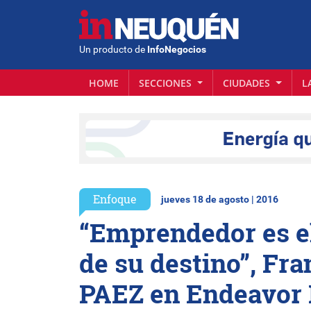
Un producto de
InfoNegocios
HOME
SECCIONES
CIUDADES
L
Enfoque
jueves 18 de agosto | 2016
“Emprendedor es el
de su destino”, Fr
PAEZ en Endeavor 