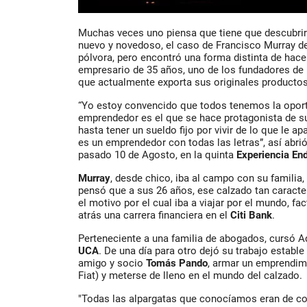
Muchas veces uno piensa que tiene que descubrir 
nuevo y novedoso, el caso de Francisco Murray d
pólvora, pero encontró una forma distinta de hace
empresario de 35 años, uno de los fundadores de
que actualmente exporta sus originales productos
“Yo estoy convencido que todos tenemos la oport
emprendedor es el que se hace protagonista de su
hasta tener un sueldo fijo por vivir de lo que le a
es un emprendedor con todas las letras”, así abrió
pasado 10 de Agosto, en la quinta
Experiencia En
Murray
, desde chico, iba al campo con su familia
pensó que a sus 26 años, ese calzado tan caracter
el motivo por el cual iba a viajar por el mundo, fa
atrás una carrera financiera en el
Citi Bank
.
Perteneciente a una familia de abogados, cursó 
UCA
. De una día para otro dejó su trabajo estable
amigo y socio
Tomás Pando
, armar un emprendim
Fiat) y meterse de lleno en el mundo del calzado.
"Todas las alpargatas que conocíamos eran de co