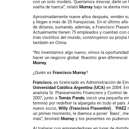
con un solo modelo. Queríamos innovar, darle un 
vuelta de tuerca”, relató
Murray
bajo la atenta mir
Aproximadamente nueve años después, venden su
y llegan a más de 25 franquicias. En el último añ
de dólares, sumando, además, a Francisco Piasent
Actualmente tienen 75 empleados y cuentan con di
más insólitos del mundo, construyeron su propia f
también en China.
"No inventamos algo nuevo, vimos la oportunidad
hacer un negocio global. Nuestro gran diferencial 
Murray
.
¿Quién es
Francisco Murray
?
Francisco
, es licenciado en Administración de Emp
Universidad Católica Argentina (UCA)
en 2004. En
analista Sr. Planeamiento Financiero y Control de
2007, junto a
Tomás Pando
, inició una pequeña 
terminó por redefinir la alpargata en todo el paí
nuevo socio,
Willy (Francisco Piasentini)
. "
PAEZ
n
un primer momento, le íbamos a poner ´Baez´, me
más”, bromeó
Murray
y los presentes no pudieron 
Al trabajar con emprendedores en lugar de distrib