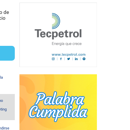
no de
cio
la
mo
ting
ndirse