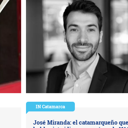
IN Catamarca
José Miranda: el catamarqueño qu