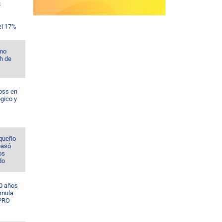
$
el 17%
omo
h de
oss en
ógico y
rqueño
pasó
os
do
0 años
rmula
 PRO