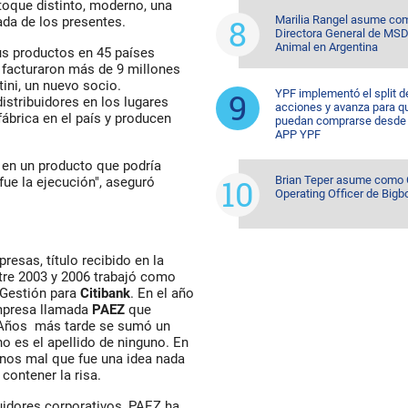
toque distinto, moderno, una
Marilia Rangel asume co
ada de los presentes.
Directora General de MSD
Animal en Argentina
s productos en 45 países
o facturaron más de 9 millones
ini, un nuevo socio.
YPF implementó el split d
stribuidores en los lugares
acciones y avanza para q
ábrica en el país y producen
puedan comprarse desde 
APP YPF
 en un producto que podría
Brian Teper asume como 
fue la ejecución", aseguró
Operating Officer de Bigb
resas, título recibido en la
tre 2003 y 2006 trabajó como
 Gestión para
Citibank
. En el año
empresa llamada
PAEZ
que
s. Años más tarde se sumó un
o es el apellido de ninguno. En
nos mal que fue una idea nada
contener la risa.
uidores corporativos, PAEZ ha