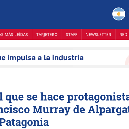
AS MÁS LEÍDAS
TARJETERO
STAFF
NEWSLETTER
RED 
 que se hace protagonist
ancisco Murray de Alparga
Patagonia