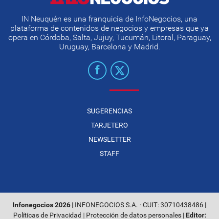
IN Neuquén es una franquicia de InfoNegocios, una
plataforma de contenidos de negocios y empresas que ya
opera en Córdoba, Salta, Jujuy, Tucumán, Litoral, Paraguay,
Uruguay, Barcelona y Madrid.
SUGERENCIAS
TARJETERO
NEWSLETTER
STAFF
Infonegocios 2026
| INFONEGOCIOS S.A. · CUIT: 30710438486 |
Políticas de Privacidad
|
Protección de datos personales
|
Editor: