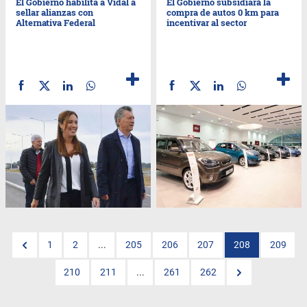
El Gobierno habilita a Vidal a
El Gobierno subsidiará la
sellar alianzas con
compra de autos 0 km para
Alternativa Federal
incentivar al sector
1
2
...
205
206
207
208
209
210
211
...
261
262