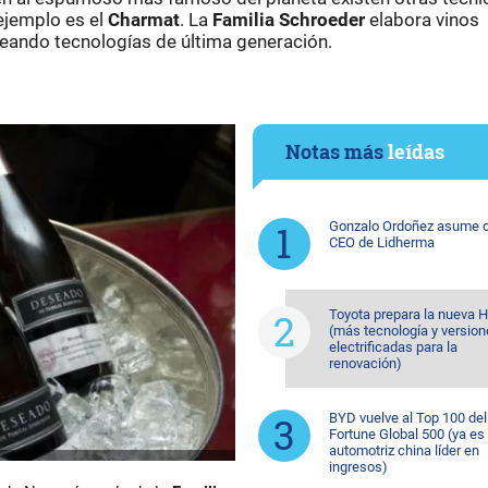
 ejemplo es el
Charmat
. La
Familia Schroeder
elabora vinos
ando tecnologías de última generación.
Notas más
leídas
Gonzalo Ordoñez asume
CEO de Lidherma
Toyota prepara la nueva H
(más tecnología y versio
electrificadas para la
renovación)
BYD vuelve al Top 100 del
Fortune Global 500 (ya es 
automotriz china líder en
ingresos)