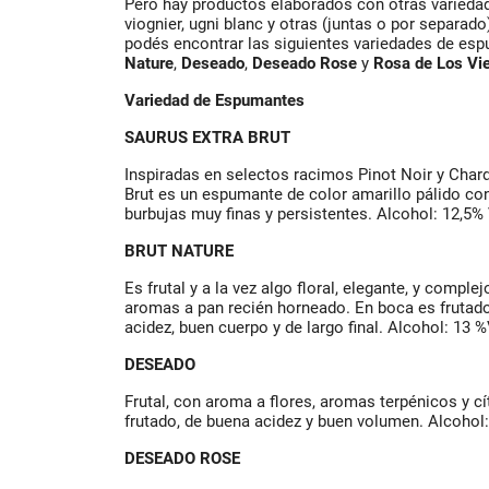
Pero hay productos elaborados con otras variedad
viognier, ugni blanc y otras (juntas o por separado
podés encontrar las siguientes variedades de es
Nature
,
Deseado
,
Deseado Rose
y
Rosa de Los Vi
Variedad de Espumantes
SAURUS EXTRA BRUT
Inspiradas en selectos racimos Pinot Noir y Char
Brut es un espumante de color amarillo pálido con 
burbujas muy finas y persistentes. Alcohol: 12,5% 
BRUT NATURE
Es frutal y a la vez algo floral, elegante, y compl
aromas a pan recién horneado. En boca es frutado,
acidez, buen cuerpo y de largo final. Alcohol: 13 %
DESEADO
Frutal, con aroma a flores, aromas terpénicos y cí
frutado, de buena acidez y buen volumen. Alcohol:
DESEADO ROSE