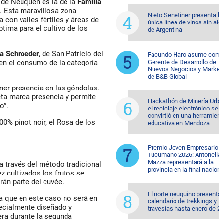
 de Neuquén es la de la
Familia
. Esta maravillosa zona
Nieto Senetiner presenta 
 con valles fértiles y áreas de
única línea de vinos sin a
tima para el cultivo de los
de Argentina
ia Schroeder
, de San Patricio del
Facundo Haro asume co
Gerente de Desarrollo de
en el consumo de la categoría
Nuevos Negocios y Marke
de B&B Global
er presencia en las góndolas.
eta marca presencia y permite
Hackathón de Minería Urb
o”.
el reciclaje electrónico se
convirtió en una herramie
0% pinot noir, el Rosa de los
educativa en Mendoza
Premio Joven Empresario
Tucumano 2026: Antonell
Mazza representará a la
 a través del método tradicional
provincia en la final nacio
z cultivados los frutos se
rán parte del cuvée.
El norte neuquino present
a que en este caso no será en
calendario de trekkings y
pecialmente diseñado y
travesías hasta enero de
era durante la segunda