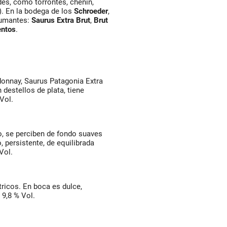
es, como torrontés, chenin,
). En la bodega de los
Schroeder
,
pumantes:
Saurus Extra Brut
,
Brut
entos
.
donnay, Saurus Patagonia Extra
destellos de plata, tiene
Vol.
ejo, se perciben de fondo suaves
 persistente, de equilibrada
Vol.
tricos. En boca es dulce,
 9,8 % Vol.