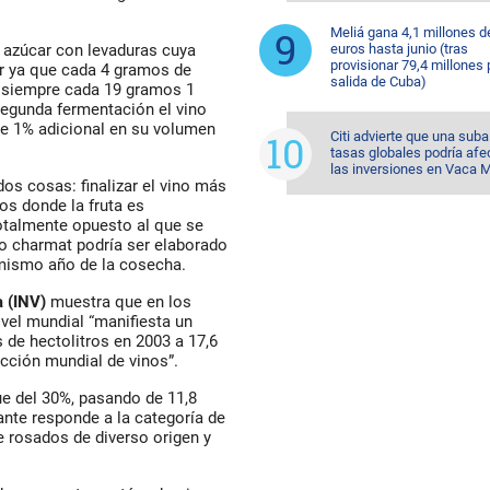
Meliá gana 4,1 millones d
euros hasta junio (tras
e azúcar con levaduras cuya
provisionar 79,4 millones 
r ya que cada 4 gramos de
salida de Cuba)
o siempre cada 19 gramos 1
segunda fermentación el vino
de 1% adicional en su volumen
Citi advierte que una suba
tasas globales podría afe
las inversiones en Vaca 
s cosas: finalizar el vino más
os donde la fruta es
 totalmente opuesto al que se
o charmat podría ser elaborado
mismo año de la cosecha.
a (INV)
muestra que en los
vel mundial “manifiesta un
 de hectolitros en 2003 a 17,6
cción mundial de vinos”.
e del 30%, pasando de 11,8
ante responde a la categoría de
 rosados de diverso origen y