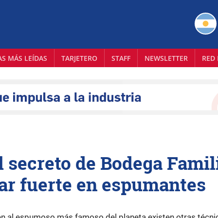
AS MÁS LEÍDAS
TARJETERO
STAFF
NEWSLETTER
RED 
 secreto de Bodega Famil
ar fuerte en espumantes
gen al espumoso más famoso del planeta existen otras técni