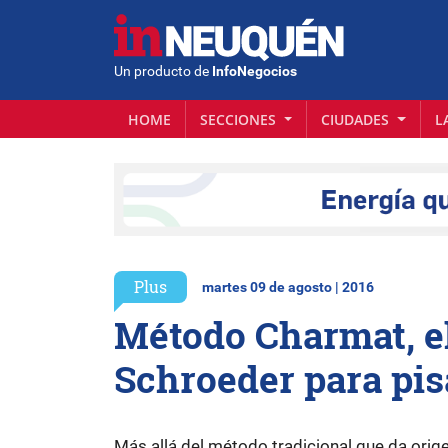
Un producto de
InfoNegocios
HOME
SECCIONES
CIUDADES
L
Plus
martes 09 de agosto | 2016
Método Charmat, el
Schroeder para pis
Más allá del método tradicional que da ori