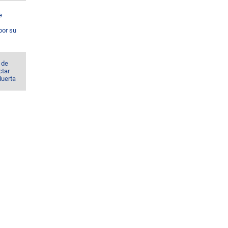
e
por su
 de
ctar
Muerta