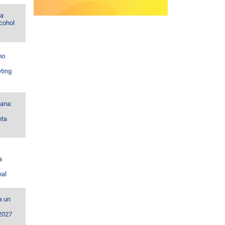
la
lcohol
mo
ting
ana:
nta
a
nal
a un
 2027