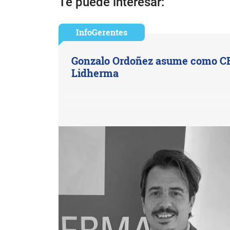
Te puede interesar:
InfoGerentes
Gonzalo Ordoñez asume como C
Lidherma