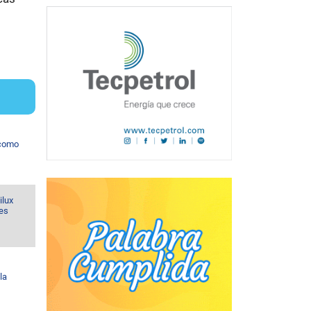
 como
ilux
nes
la