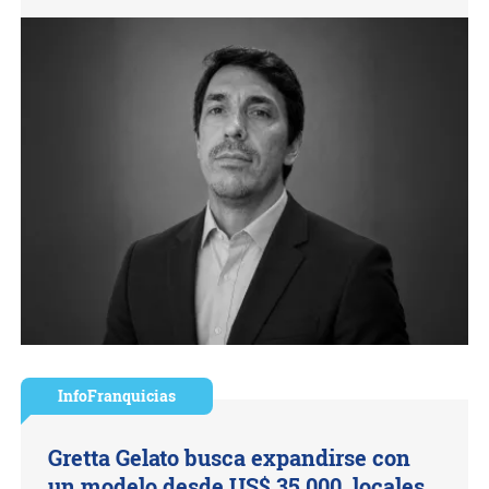
InfoFranquicias
Gretta Gelato busca expandirse con
un modelo desde US$ 35.000, locales