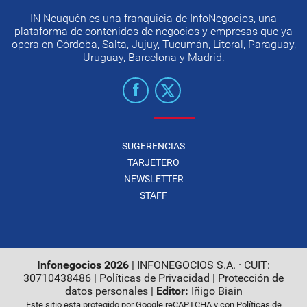
IN Neuquén es una franquicia de InfoNegocios, una
plataforma de contenidos de negocios y empresas que ya
opera en Córdoba, Salta, Jujuy, Tucumán, Litoral, Paraguay,
Uruguay, Barcelona y Madrid.
SUGERENCIAS
TARJETERO
NEWSLETTER
STAFF
Infonegocios 2026
| INFONEGOCIOS S.A. · CUIT:
30710438486 |
Políticas de Privacidad
|
Protección de
datos personales
|
Editor:
Iñigo Biain
Este sitio esta protegido por Google reCAPTCHA y con
Políticas de