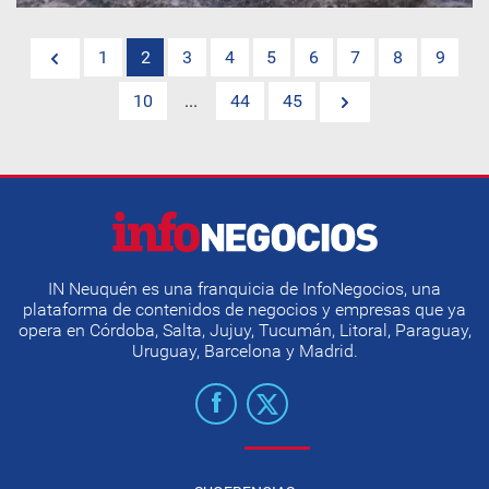
1
2
3
4
5
6
7
8
9
10
...
44
45
IN Neuquén es una franquicia de InfoNegocios, una
plataforma de contenidos de negocios y empresas que ya
opera en Córdoba, Salta, Jujuy, Tucumán, Litoral, Paraguay,
Uruguay, Barcelona y Madrid.