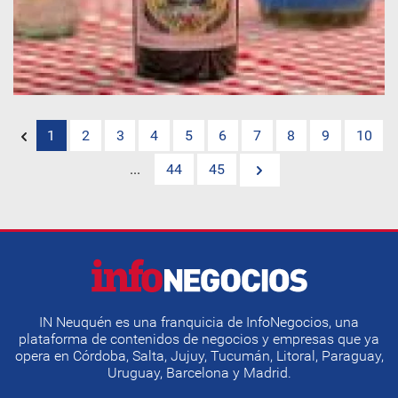
1
2
3
4
5
6
7
8
9
10
...
44
45
IN Neuquén es una franquicia de InfoNegocios, una
plataforma de contenidos de negocios y empresas que ya
opera en Córdoba, Salta, Jujuy, Tucumán, Litoral, Paraguay,
Uruguay, Barcelona y Madrid.