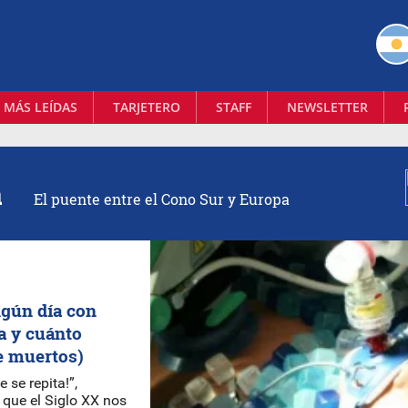
 MÁS LEÍDAS
TARJETERO
STAFF
NEWSLETTER
a
El puente entre el Cono Sur y Europa
lgún día con
a y cuánto
e muertos)
e se repita!”,
que el Siglo XX nos