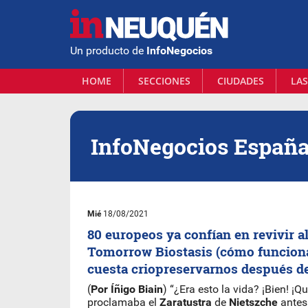
Un producto de
InfoNegocios
HOME
SECCIONES
CIUDADES
LAS
InfoNegocios Españ
Mié
18/08/2021
80 europeos ya confían en revivir a
Tomorrow Biostasis (cómo funcion
cuesta criopreservarnos después d
(
Por Íñigo Biain
) “¿Era esto la vida? ¡Bien! ¡Qu
proclamaba el
Zaratustra
de
Nietszche
antes 