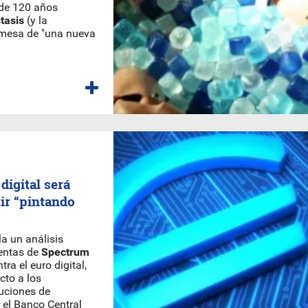
 de 120 años
tasis
(y la
omesa de "una nueva
digital será
ir “pintando
a un análisis
ventas de
Spectrum
ra el euro digital,
cto a los
luciones de
r el Banco Central