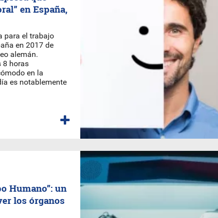
boral” en España,
 para el trabajo
paña en 2017 de
leo alemán.
s 8 horas
 cómodo en la
día es notablemente
rpo Humano”: un
ver los órganos