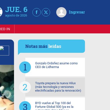
JUE. 6
Ingresar
agosto de 2026
RED IN
Notas más
leídas
Gonzalo Ordoñez asume como
CEO de Lidherma
Toyota prepara la nueva Hilux
(más tecnología y versiones
electrificadas para la renovación)
BYD vuelve al Top 100 del
Fortune Global 500 (ya es la