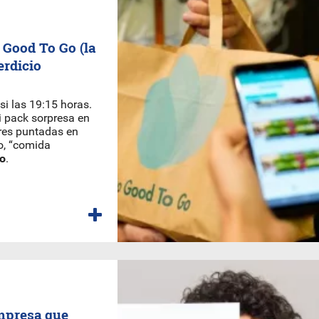
o Good To Go (la
erdicio
si las 19:15 horas.
i pack sorpresa en
ores puntadas en
o, “comida
Go
.
mpresa que