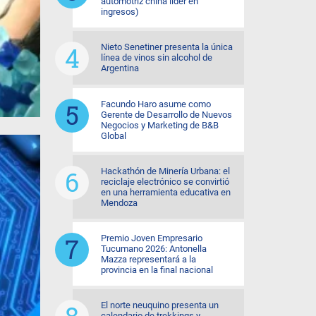
automotriz china líder en
ingresos)
Nieto Senetiner presenta la única
línea de vinos sin alcohol de
Argentina
Facundo Haro asume como
Gerente de Desarrollo de Nuevos
Negocios y Marketing de B&B
Global
Hackathón de Minería Urbana: el
reciclaje electrónico se convirtió
en una herramienta educativa en
Mendoza
Premio Joven Empresario
Tucumano 2026: Antonella
Mazza representará a la
provincia en la final nacional
El norte neuquino presenta un
calendario de trekkings y