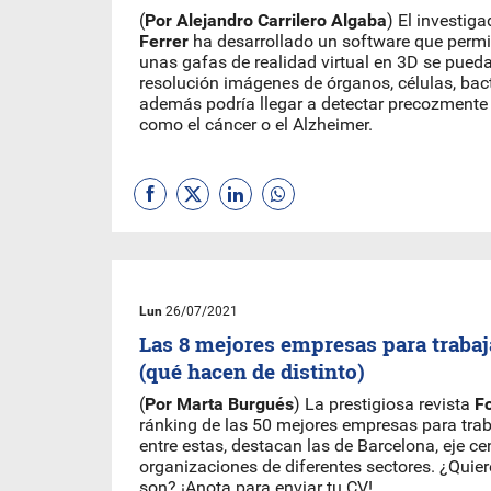
(
Por Alejandro Carrilero Algaba
) El investig
Ferrer
ha desarrollado un software que permi
unas gafas de realidad virtual en 3D se pueda
resolución imágenes de órganos, células, bact
además podría llegar a detectar precozment
como el cáncer o el Alzheimer.
Lun
26/07/2021
Las 8 mejores empresas para trabaj
(qué hacen de distinto)
(
Por Marta Burgués
) La prestigiosa revista
F
ránking de las 50 mejores empresas para trab
entre estas, destacan las de Barcelona, eje ce
organizaciones de diferentes sectores. ¿Quier
son? ¡Anota para enviar tu CV!