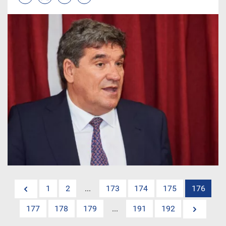
1
2
...
173
174
175
176
177
178
179
...
191
192