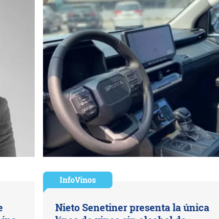
InfoVinos
e
Nieto Senetiner presenta la única