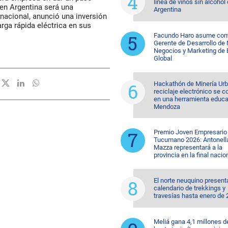
línea de vinos sin alcohol
s en Argentina será una
Argentina
 nacional, anunció una inversión
rga rápida eléctrica en sus
Facundo Haro asume co
Gerente de Desarrollo de
Negocios y Marketing de
Global
Hackathón de Minería Urb
reciclaje electrónico se co
en una herramienta educa
Mendoza
Premio Joven Empresario
Tucumano 2026: Antonell
Mazza representará a la
provincia en la final nacio
El norte neuquino present
calendario de trekkings y
travesías hasta enero de
Meliá gana 4,1 millones d