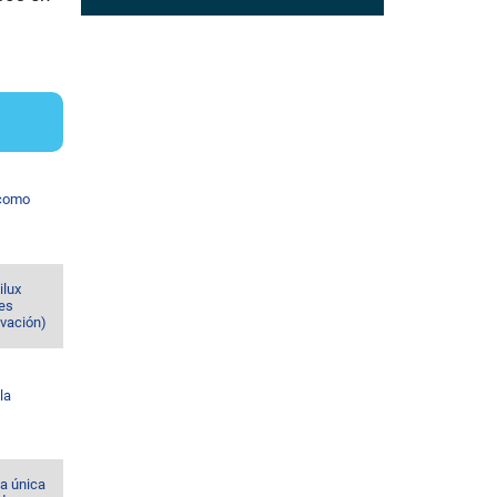
 como
ilux
nes
ovación)
la
la única