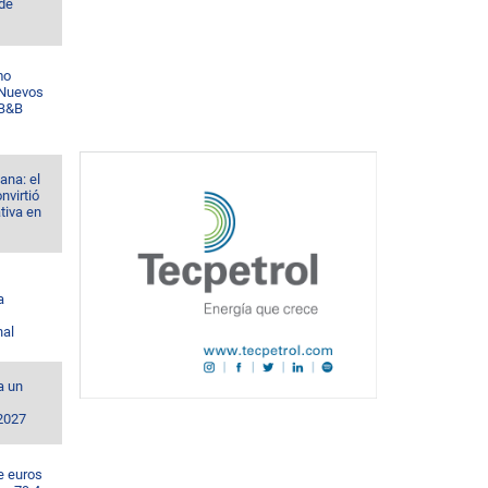
 de
mo
 Nuevos
 B&B
ana: el
nvirtió
tiva en
a
nal
a un
 2027
e euros