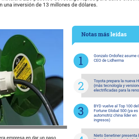
 una inversión de 13 millones de dólares.
Notas más
leídas
Gonzalo Ordoñez asume
CEO de Lidherma
Toyota prepara la nueva H
(más tecnología y versio
electrificadas para la ren
BYD vuelve al Top 100 del
Fortune Global 500 (ya es 
automotriz china líder en
ingresos)
Nieto Senetiner presenta 
era empresa en dar un paso