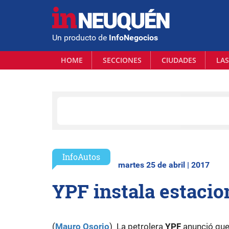
Un producto de
InfoNegocios
HOME
SECCIONES
CIUDADES
LAS
InfoAutos
martes 25 de abril | 2017
YPF instala estacio
(
Mauro Osorio
) La petrolera
YPF
anunció que