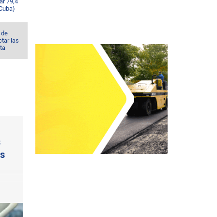
ar 79,4
 Cuba)
 de
tar las
ta
s
as