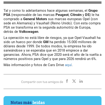
Tal y como lo adelantamos hace algunas semanas, el
Grupo
PSA
(responsable de las marcas
Peugeot
,
Citroën
y
DS
) le ha
comprado a
General Motors
sus marcas europeas Opel (con
sede en Alemania) y Vauxhall (Reino Unido). Con esta compra
PSA se transforma en la segunda automotriz de Europa,
detrás de
Volkswagen
.
La operación no está libre de riesgos, ya que Opel-Vauxhall ha
sido un hueco por donde
GM
ha perdido 15.000 millones de
dólares desde 1999. De todos modos, la empresa ha ido
saneándose y se esperaba que en 2018 empiece a dar
ganancias. Ahora, PSA dice que 2020 será el año de la vuelta a
números positivos para Opel y que para 2026 rendirá un 6%.
Más información y fotos de Cars Drive
aquí
.
Compartir con tus amigos de
Notas más
leídas