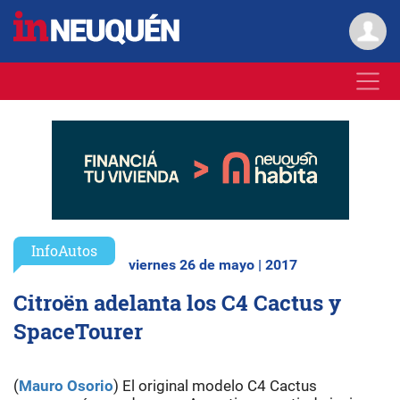
InfoAutos
viernes 26 de mayo | 2017
Citroën adelanta los C4 Cactus y
SpaceTourer
(
Mauro Osorio
) El original modelo C4 Cactus