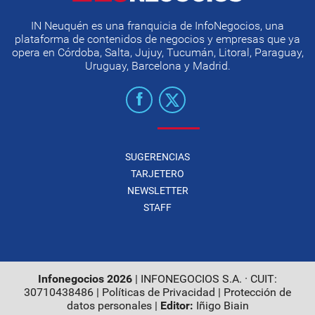
IN Neuquén es una franquicia de InfoNegocios, una
plataforma de contenidos de negocios y empresas que ya
opera en Córdoba, Salta, Jujuy, Tucumán, Litoral, Paraguay,
Uruguay, Barcelona y Madrid.
SUGERENCIAS
TARJETERO
NEWSLETTER
STAFF
Infonegocios 2026
| INFONEGOCIOS S.A. · CUIT:
30710438486 |
Políticas de Privacidad
|
Protección de
datos personales
|
Editor:
Iñigo Biain