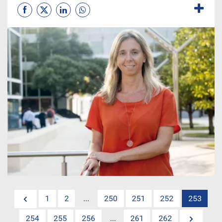
1
2
...
250
251
252
253
254
255
256
...
261
262